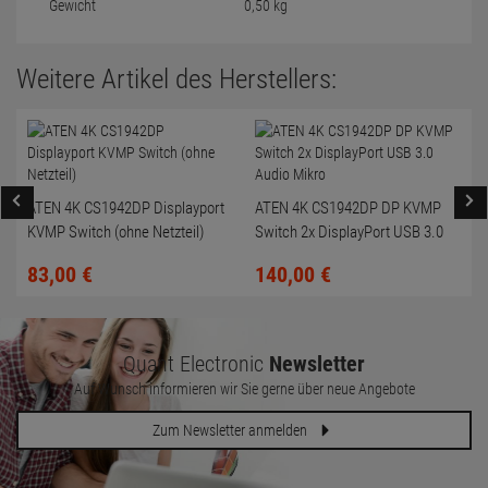
Gewicht
0,50 kg
Weitere Artikel des Herstellers:
ATEN 4K CS1942DP Displayport
ATEN 4K CS1942DP DP KVMP
KVMP Switch (ohne Netzteil)
Switch 2x DisplayPort USB 3.0
Audio Mikro
(
83,
00
€
140,
00
€
Quant Electronic
Newsletter
Auf Wunsch informieren wir Sie gerne über neue Angebote
Zum Newsletter anmelden