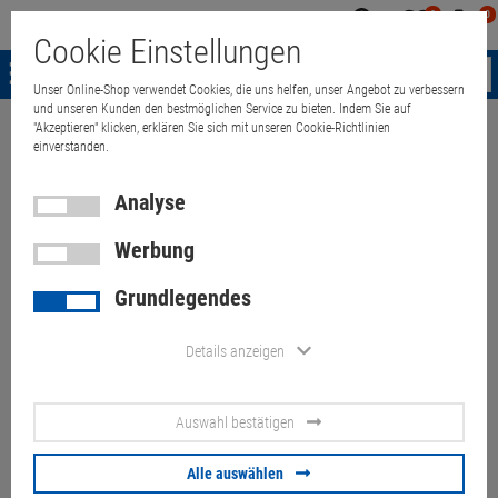
0
0
Mein
Merkzettel
Warenk
Cookie Einstellungen
Konto
aufklappen
aufkla
Menü
Unser Online-Shop verwendet Cookies, die uns helfen, unser Angebot zu verbessern
und unseren Kunden den bestmöglichen Service zu bieten. Indem Sie auf
"Akzeptieren" klicken, erklären Sie sich mit unseren Cookie-Richtlinien
Weiter einkaufen
Quant Electronic
Computer
PC-Zubehör
Swit
einverstanden.
Analyse
Werbung
ATEN 4K CS1942DP DP KVMP
Grundlegendes
Switch 2x DisplayPort USB 3.0
Audio Mikro
Details anzeigen
Artikel-Nummer:
10061926
Auswahl bestätigen
140,
00
€
Alle auswählen
Versand ab
9,
00
€
inkl. MwSt.