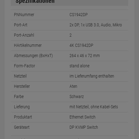
Spezifikationen
PNNummer
CS1942DP
Port-Art
2x DP, 1x USB 3.0, Audio, Mikro
Port-Anzahl
2
HArtikelnummer
4K CS1942DP
Abmessungen (BxHxT)
264 x 46 x 72 mm
Form-Factor
stand alone
Netzteil
im Lieferumfang enthalten
Hersteller
Aten
Farbe
Schwarz
Lieferung
mit Netzteil, ohne Kabel-Sets
Produktart
Ethernet Switch
Geräteart
DP KVMP Switch