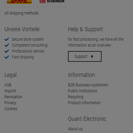
All shipping methods
Unsere Vorteile
Help & Support
Secure store system
for fast processing, we have all the
Competent consulting
information at an overview
Professional service
Support
Fast shipping
Legal
Information
AGB
B2B Business customers
Imprint
Public institutions
Revocation
Recycling
Privacy
Product information
Cookies
Quant Electronic
About us