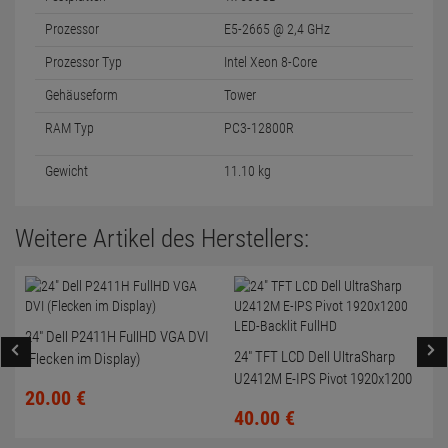
Prozessor
E5-2665 @ 2,4 GHz
Prozessor Typ
Intel Xeon 8-Core
Gehäuseform
Tower
RAM Typ
PC3-12800R
Gewicht
11.10 kg
Weitere Artikel des Herstellers:
24" Dell P2411H FullHD VGA DVI
24" TFT LCD Dell UltraSharp
(Flecken im Display)
U2412M E-IPS Pivot 1920x1200
20.
00
€
LED-Backlit FullHD
40.
00
€