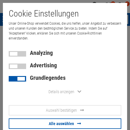
0
0
Mein
Merkzettel
Warenk
Cookie Einstellungen
Konto
aufklappen
aufkla
Menü
Unser Online-Shop verwendet Cookies, die uns helfen, unser Angebot zu verbessern
und unseren Kunden den bestmöglichen Service zu bieten. Indem Sie auf
"Akzeptieren" klicken, erklären Sie sich mit unseren Cookie-Richtlinien
Weiter einkaufen
Quant Electronic
Dell Precision T3600 Xeon 8-Core 
einverstanden.
Analyzing
Advertising
Dell Precision T3600 Xeon 8-
Grundlegendes
Core E5-2665 8x 2,4 GHz 16GB
500GB Quadro 600
Details anzeigen
Artikel-Nummer:
10043515
Auswahl bestätigen
137.
00
€
Alle auswählen
Versand ab
9.
00
€
inkl. MwSt.