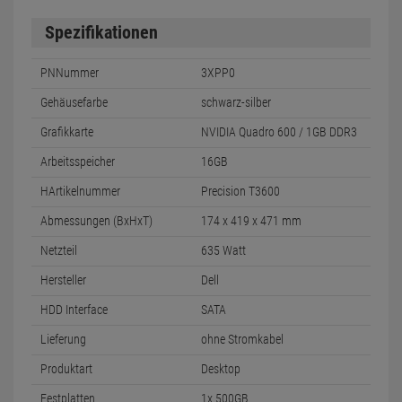
Spezifikationen
PNNummer
3XPP0
Gehäusefarbe
schwarz-silber
Grafikkarte
NVIDIA Quadro 600 / 1GB DDR3
Arbeitsspeicher
16GB
HArtikelnummer
Precision T3600
Abmessungen (BxHxT)
174 x 419 x 471 mm
Netzteil
635 Watt
Hersteller
Dell
HDD Interface
SATA
Lieferung
ohne Stromkabel
Produktart
Desktop
Festplatten
1x 500GB