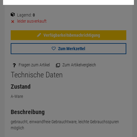
Lagernd:
0
leider ausverkauft
Verfügbarkeitsbenachrichtigung
Zum Merkzettel
Fragen zum Artikel
Zum Artikelvergleich
Technische Daten
Zustand
A-Ware
Beschreibung
gebraucht, einwandfreie Gebrauchtware, leichte Gebrauchsspuren
möglich