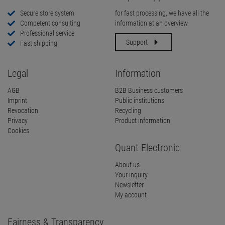
Secure store system
for fast processing, we have all the
Competent consulting
information at an overview
Professional service
Support
Fast shipping
Legal
Information
AGB
B2B Business customers
Imprint
Public institutions
Revocation
Recycling
Privacy
Product information
Cookies
Quant Electronic
About us
Your inquiry
Newsletter
My account
Fairness & Transparency