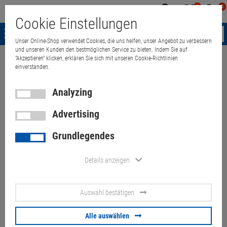
0
0
Mein
Merkzettel
Warenk
Cookie Einstellungen
Konto
aufklappen
aufkla
Menü
Unser Online-Shop verwendet Cookies, die uns helfen, unser Angebot zu verbessern
und unseren Kunden den bestmöglichen Service zu bieten. Indem Sie auf
"Akzeptieren" klicken, erklären Sie sich mit unseren Cookie-Richtlinien
Weiter einkaufen
Quant Electronic
Notebooks
Laptop till 14 inch
einverstanden.
Analyzing
Lenovo X380 Yoga i5 8350U
Advertising
8GB 256GB NVMe (Akku 80%)
Grundlegendes
Kerben
Details anzeigen
Artikel-Nummer:
10073992
Auswahl bestätigen
143.
00
€
Versand ab
6.
00
€
inkl. MwSt.
Alle auswählen