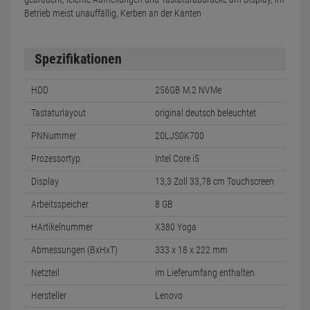
Betrieb meist unauffällig, Kerben an der Kanten
Spezifikationen
HDD
256GB M.2 NVMe
Tastaturlayout
original deutsch beleuchtet
PNNummer
20LJS0K700
Prozessortyp
Intel Core i5
Display
13,3 Zoll 33,78 cm Touchscreen
Arbeitsspeicher
8 GB
HArtikelnummer
X380 Yoga
Abmessungen (BxHxT)
333 x 18 x 222 mm
Netzteil
im Lieferumfang enthalten
Hersteller
Lenovo