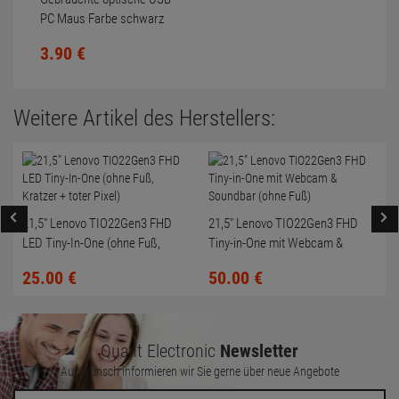
PC Maus Farbe schwarz
Scrollrad nicht gereinigt
3.
90
€
Weitere Artikel des Herstellers:
21,5" Lenovo TIO22Gen3 FHD
21,5" Lenovo TIO22Gen3 FHD
LED Tiny-In-One (ohne Fuß,
Tiny-in-One mit Webcam &
Kratzer + toter Pixel)
Soundbar (ohne Fuß)
25.
00
€
50.
00
€
Quant Electronic
Newsletter
Auf Wunsch informieren wir Sie gerne über neue Angebote