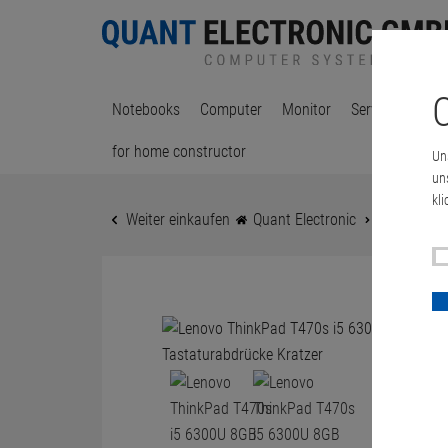
C
Notebooks
Computer
Monitor
Server & Works
for home constructor
Un
un
kli
Weiter einkaufen
Quant Electronic
Notebooks