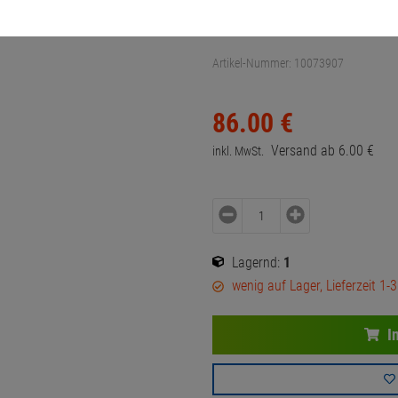
Tastaturabdr
Artikel-Nummer:
10073907
86.
00
€
Versand ab
6.
00
€
inkl. MwSt.
Lagernd:
1
wenig auf Lager, Lieferzeit 1-
I