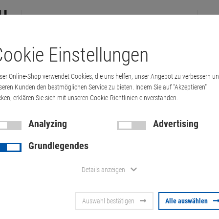
ookie Einstellungen
tations
Printer & Copiers
Cables
Multimedia & HDTV
Handy &
ser Online-Shop verwendet Cookies, die uns helfen, unser Angebot zu verbessern u
seren Kunden den bestmöglichen Service zu bieten. Indem Sie auf "Akzeptieren"
cken, erklären Sie sich mit unseren Cookie-Richtlinien einverstanden.
Laptop till 14 inch
Lenovo ThinkPad T470s i5 6300U 8GB 256G
Analyzing
Advertising
Grundlegendes
Lenovo Thin
Details anzeigen
6300U 8GB 
Auswahl bestätigen
Alle auswählen
(Akkus 30%/