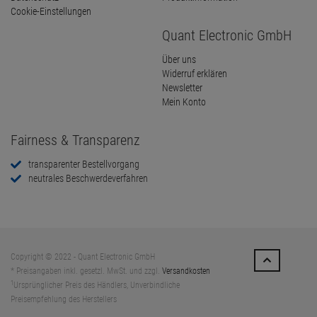
Cookie-Einstellungen
Quant Electronic GmbH
Über uns
Widerruf erklären
Newsletter
Mein Konto
Fairness & Transparenz
transparenter Bestellvorgang
neutrales Beschwerdeverfahren
Copyright © 2022 - Quant Electronic GmbH
* Preisangaben inkl. gesetzl. MwSt. und zzgl.
Versandkosten
1
Ursprünglicher Preis des Händlers, Unverbindliche
Preisempfehlung des Herstellers