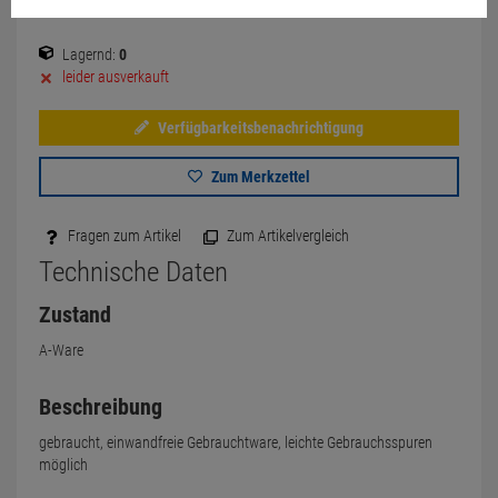
Lagernd:
0
leider ausverkauft
Verfügbarkeitsbenachrichtigung
Zum Merkzettel
Fragen zum Artikel
Zum Artikelvergleich
Technische Daten
Zustand
A-Ware
Beschreibung
gebraucht, einwandfreie Gebrauchtware, leichte Gebrauchsspuren
möglich