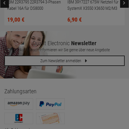
IBM 22R3795 22R3794 3-Phasen
IBM 39Y7227 675W Netzteil für
Kabel 16A für DS8000
SystemX X3550 X3650 M2/M3
19,
00
€
6,
90
€
Quant Electronic
Newsletter
Auf Wunsch informieren wir Sie gerne über neue Angebote
Zum Newsletter anmelden
Zahlungsarten