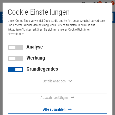
0
0
Mein
Merkzettel
Warenk
Cookie Einstellungen
Konto
aufklappen
aufkla
Menü
Unser Online-Shop verwendet Cookies, die uns helfen, unser Angebot zu verbessern
und unseren Kunden den bestmöglichen Service zu bieten. Indem Sie auf
"Akzeptieren" klicken, erklären Sie sich mit unseren Cookie-Richtlinien
Weiter einkaufen
Quant Electronic
IBM Rackschienen für Storwize V
einverstanden.
Analyse
Werbung
IBM Rackschienen für Storwize
Grundlegendes
V5000 & V7000 64P8442 Rack
Mount
Details anzeigen
Artikel-Nummer:
10057250
Auswahl bestätigen
9,
90
€
Alle auswählen
Versand ab
6,
00
€
inkl. MwSt.