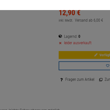
12,
90
€
Versand ab
6,
00
€
inkl. MwSt.
Lagernd:
0
leider ausverkauft
Verfügb
Fragen zum Artikel
Zum 