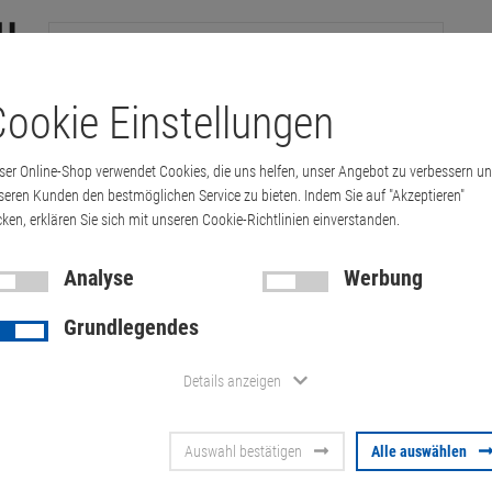
ookie Einstellungen
tation
Drucker & Kopierer
Kabel
Multimedia & HDTV
Handy & 
ser Online-Shop verwendet Cookies, die uns helfen, unser Angebot zu verbessern u
C45-1000AC Netzteil 1040W für Catalyst …
seren Kunden den bestmöglichen Service zu bieten. Indem Sie auf "Akzeptieren"
cken, erklären Sie sich mit unseren Cookie-Richtlinien einverstanden.
Analyse
Werbung
Cisco PWR-
Grundlegendes
Netzteil 104
Details anzeigen
4500 (WS-C
Auswahl bestätigen
Alle auswählen
Artikel-Nummer:
10059219