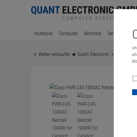
C
Notebook
Computer
Monitore
Server & Works
Un
Weiter einkaufen
Quant Electronic
Cisco PWR-
un
kli