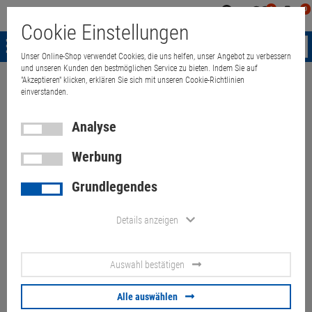
0
0
Mein
Merkzettel
Warenk
Cookie Einstellungen
Konto
aufklappen
aufkla
Menü
Unser Online-Shop verwendet Cookies, die uns helfen, unser Angebot zu verbessern
und unseren Kunden den bestmöglichen Service zu bieten. Indem Sie auf
"Akzeptieren" klicken, erklären Sie sich mit unseren Cookie-Richtlinien
Weiter einkaufen
Quant Electronic
Dell Precision T5810 E5-1650 v3 
einverstanden.
Analyse
Werbung
Dell Precision T5810 E5-1650
Grundlegendes
v3 6x 3,5GHz 128GB 825W
ohne HDD/Grafik
Details anzeigen
Artikel-Nummer:
10070906
Auswahl bestätigen
180,
00
€
Alle auswählen
Versand ab
9,
00
€
inkl. MwSt.