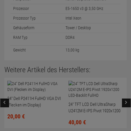
Prozessor
E5-1650 v3 @ 3,50 GHz
Prozessor Typ
Intel Xeon
Gehäuseform
Tower / Desktop
RAM Typ
DDR4
Gewicht
13,00 kg
Weitere Artikel des Herstellers:
24" Dell P2411H FullHD VGA DVI
24" TFT LCD Dell UltraSharp
(Flecken im Display)
U2412M E-IPS Pivot 1920x1200
20,
00
€
LED-Backlit FullHD
40,
00
€