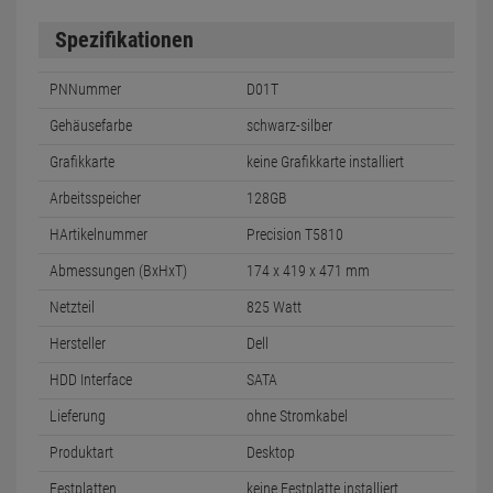
Spezifikationen
PNNummer
D01T
Gehäusefarbe
schwarz-silber
Grafikkarte
keine Grafikkarte installiert
Arbeitsspeicher
128GB
HArtikelnummer
Precision T5810
Abmessungen (BxHxT)
174 x 419 x 471 mm
Netzteil
825 Watt
Hersteller
Dell
HDD Interface
SATA
Lieferung
ohne Stromkabel
Produktart
Desktop
Festplatten
keine Festplatte installiert