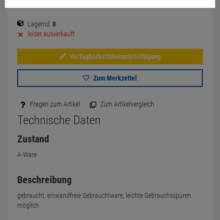
Lagernd:
0
leider ausverkauft
Verfügbarkeitsbenachrichtigung
Zum Merkzettel
Fragen zum Artikel
Zum Artikelvergleich
Technische Daten
Zustand
A-Ware
Beschreibung
gebraucht, einwandfreie Gebrauchtware, leichte Gebrauchsspuren
möglich