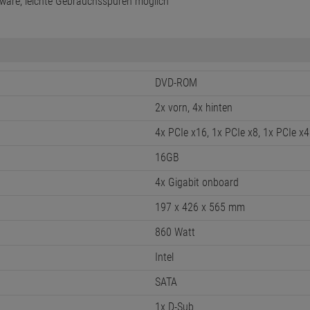
ware, leichte Gebrauchsspuren möglich
DVD-ROM
2x vorn, 4x hinten
4x PCIe x16, 1x PCIe x8, 1x PCIe x4
16GB
4x Gigabit onboard
197 x 426 x 565 mm
860 Watt
Intel
SATA
1x D-Sub