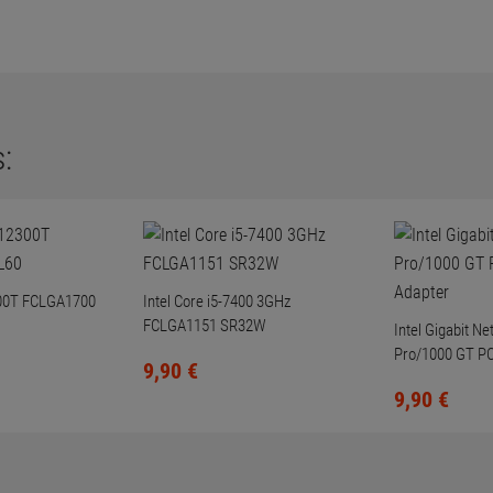
:
2300T FCLGA1700
Intel Core i5-7400 3GHz
FCLGA1151 SR32W
Intel Gigabit N
Pro/1000 GT PC
9,
90
€
Adapter
9,
90
€