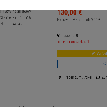
130,
00
€
Versand ab
9,
00
€
inkl. MwSt.
Lagernd:
0
leider ausverkauft
Verfügb
Fragen zum Artikel
Zum 