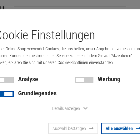
ookie Einstellungen
tation
Drucker & Kopierer
Kabel
Multimedia & HDTV
Handy & 
ser Online-Shop verwendet Cookies, die uns helfen, unser Angebot zu verbessern u
0C0 Tower Server 2x E5-2687w v2 3,4GHz …
seren Kunden den bestmöglichen Service zu bieten. Indem Sie auf "Akzeptieren"
cken, erklären Sie sich mit unseren Cookie-Richtlinien einverstanden.
Analyse
Werbung
Intel S2600C
Grundlegendes
E5-2687w v2
Details anzeigen
860W 4x PCI
Auswahl bestätigen
Alle auswählen
Artikel-Nummer:
10070489