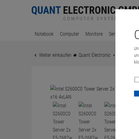
C
Notebook
Computer
Monitore
Server & Works
Un
Weiter einkaufen
Quant Electronic
Intel S260
un
kli