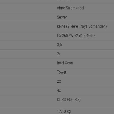
ohne Stromkabel
Server
keine (2 leere Trays vorhanden)
E5-2687W v2 @ 3,4GHz
3,5"
2x
Intel Xeon
Tower
2x
4x
DDR3 ECC Reg
17,10 kg