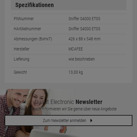
Spezifikationen
PNNummer
Sniffer S4000 ET05
HArtikelnummer
Sniffer S4000 ET05
Abmessungen (BxHxT)
426 x 88 x 548 mm
Hersteller
MCAFEE
Lieferung
wie beschrieben
Gewicht
13,00 kg
Quant Electronic
Newsletter
Auf Wunsch informieren wir Sie gerne über neue Angebote
Zum Newsletter anmelden