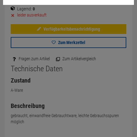
Lagernd:
0
leider ausverkauft
Verfügbarkeitsbenachrichtigung
Zum Merkzettel
Fragen zum Artikel
Zum Artikelvergleich
Technische Daten
Zustand
A-Ware
Beschreibung
gebraucht, einwandfreie Gebrauchtware, leichte Gebrauchsspuren
möglich