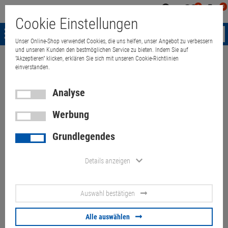
0
0
Mein
Merkzettel
Warenk
Cookie Einstellungen
Konto
aufklappen
aufkla
Menü
Unser Online-Shop verwendet Cookies, die uns helfen, unser Angebot zu verbessern
und unseren Kunden den bestmöglichen Service zu bieten. Indem Sie auf
"Akzeptieren" klicken, erklären Sie sich mit unseren Cookie-Richtlinien
Weiter einkaufen
Quant Electronic
McAfee Network Associates Sniffe
einverstanden.
Analyse
McAfee Network Associates
Werbung
Sniffer S4000 Model ET05 8x
Grundlegendes
RJ-45
Details anzeigen
Artikel-Nummer:
10049419
Auswahl bestätigen
38,
70
€
Versand ab
9,
00
€
inkl. MwSt.
Alle auswählen