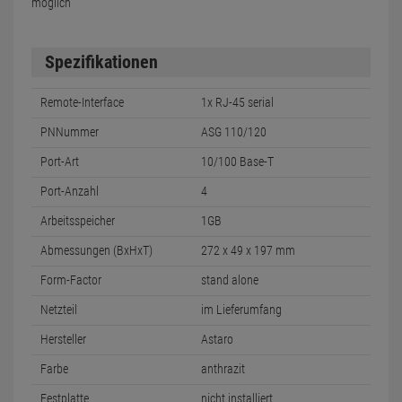
möglich
Spezifikationen
Remote-Interface
1x RJ-45 serial
PNNummer
ASG 110/120
Port-Art
10/100 Base-T
Port-Anzahl
4
Arbeitsspeicher
1GB
Abmessungen (BxHxT)
272 x 49 x 197 mm
Form-Factor
stand alone
Netzteil
im Lieferumfang
Hersteller
Astaro
Farbe
anthrazit
Festplatte
nicht installiert