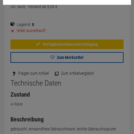
Versand ab
9,
00
€
inkl. MwSt.
Lagernd:
0
leider ausverkauft
Verfügbarkeitsbenachrichtigung
Zum Merkzettel
Fragen zum Artikel
Zum Artikelvergleich
Technische Daten
Zustand
A-Ware
Beschreibung
gebraucht, einwandfreie Gebrauchtware, leichte Gebrauchsspuren