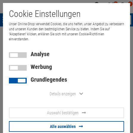
0
0
Mein
Merkzettel
Warenk
Cookie Einstellungen
Konto
aufklappen
aufkla
Menü
Unser Online-Shop verwendet Cookies, die uns helfen, unser Angebot zu verbessern
und unseren Kunden den bestmöglichen Service zu bieten. Indem Sie auf
"Akzeptieren" klicken, erklären Sie sich mit unseren Cookie-Richtlinien
Weiter einkaufen
Quant Electronic
Astaro Security Gateway ASG 110/
einverstanden.
Analyse
Werbung
Astaro Security Gateway ASG
Grundlegendes
110/120 Rev.3 VPN Firewall 4x
RJ-45 LAN 1GB RAM 80GB
Details anzeigen
HDD
Auswahl bestätigen
Artikel-Nummer:
10058680
Alle auswählen
8,
90
€