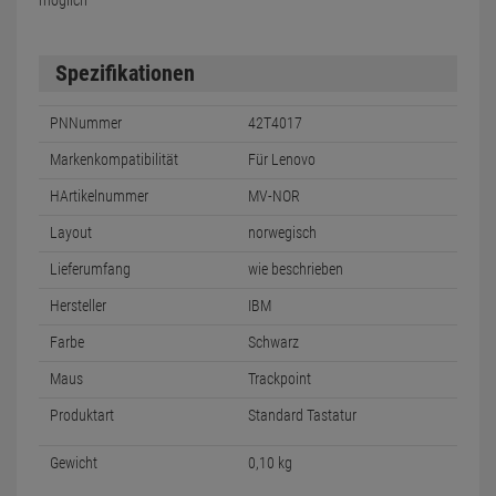
möglich
Spezifikationen
PNNummer
42T4017
Markenkompatibilität
Für Lenovo
HArtikelnummer
MV-NOR
Layout
norwegisch
Lieferumfang
wie beschrieben
Hersteller
IBM
Farbe
Schwarz
Maus
Trackpoint
Produktart
Standard Tastatur
Gewicht
0,10 kg