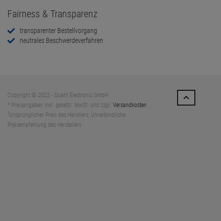
Fairness & Transparenz
transparenter Bestellvorgang
neutrales Beschwerdeverfahren
Copyright © 2022 - Quant Electronic GmbH
* Preisangaben inkl. gesetzl. MwSt. und zzgl.
Versandkosten
1
Ursprünglicher Preis des Händlers, Unverbindliche
Preisempfehlung des Herstellers