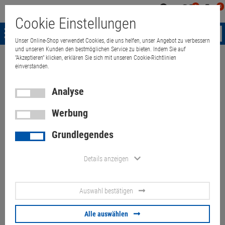
0
0
Mein
Merkzettel
Warenk
Cookie Einstellungen
Konto
aufklappen
aufkla
Menü
Unser Online-Shop verwendet Cookies, die uns helfen, unser Angebot zu verbessern
und unseren Kunden den bestmöglichen Service zu bieten. Indem Sie auf
"Akzeptieren" klicken, erklären Sie sich mit unseren Cookie-Richtlinien
Weiter einkaufen
Quant Electronic
Notebook
Zubehör
Sonstige
einverstanden.
Analyse
IBM MV-NOR Tastatur
Werbung
norwegisch für ThinkPad T500
W500
Grundlegendes
Artikel-Nummer:
10058364
Details anzeigen
3,
90
€
Auswahl bestätigen
Versand ab
6,
00
€
inkl. MwSt.
Alle auswählen