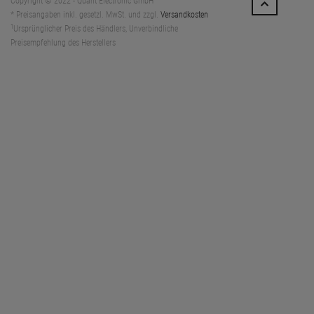
Copyright © 2022 - Quant Electronic GmbH
* Preisangaben inkl. gesetzl. MwSt. und zzgl.
Versandkosten
1
Ursprünglicher Preis des Händlers, Unverbindliche
Preisempfehlung des Herstellers