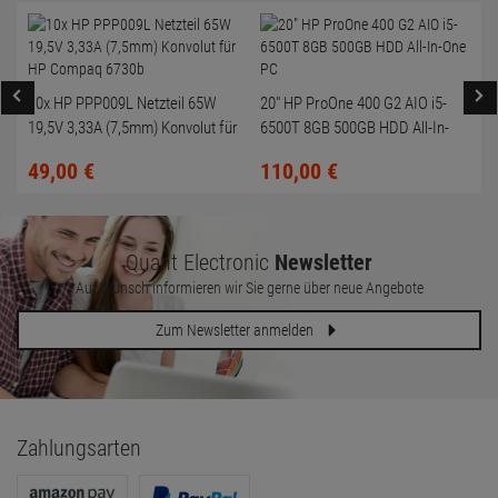
10x HP PPP009L Netzteil 65W
20" HP ProOne 400 G2 AIO i5-
19,5V 3,33A (7,5mm) Konvolut für
6500T 8GB 500GB HDD All-In-
HP Compaq 6730b
One PC
49,
00
€
110,
00
€
Quant Electronic
Newsletter
Auf Wunsch informieren wir Sie gerne über neue Angebote
Zum Newsletter anmelden
Zahlungsarten