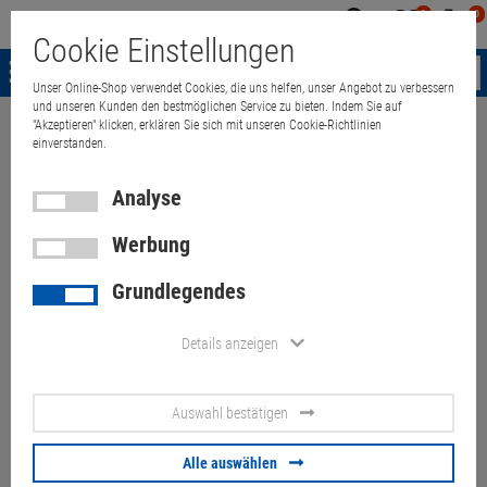
0
0
Mein
Merkzettel
Warenk
Cookie Einstellungen
Konto
aufklappen
aufkla
Menü
Unser Online-Shop verwendet Cookies, die uns helfen, unser Angebot zu verbessern
und unseren Kunden den bestmöglichen Service zu bieten. Indem Sie auf
"Akzeptieren" klicken, erklären Sie sich mit unseren Cookie-Richtlinien
Weiter einkaufen
Quant Electronic
HP Tastatur für Elite X2 1013 G3 
einverstanden.
Analyse
Werbung
HP Tastatur für Elite X2 1013
Grundlegendes
G3 deutsch mit Backlight
silber HSN-D09K
Details anzeigen
Artikel-Nummer:
10070654
Auswahl bestätigen
119,
00
€
Alle auswählen
Versand ab
6,
00
€
inkl. MwSt.