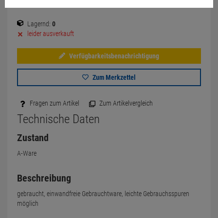
Lagernd:
0
leider ausverkauft
Verfügbarkeitsbenachrichtigung
Zum Merkzettel
Fragen zum Artikel
Zum Artikelvergleich
Technische Daten
Zustand
A-Ware
Beschreibung
gebraucht, einwandfreie Gebrauchtware, leichte Gebrauchsspuren
möglich