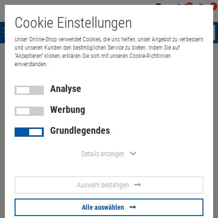
0
0
Mein
Merkzettel
Warenk
Cookie Einstellungen
Konto
aufklappen
aufkla
Menü
Unser Online-Shop verwendet Cookies, die uns helfen, unser Angebot zu verbessern
und unseren Kunden den bestmöglichen Service zu bieten. Indem Sie auf
"Akzeptieren" klicken, erklären Sie sich mit unseren Cookie-Richtlinien
Weiter einkaufen
Quant Electronic
Notebook
Zubehör
Netzteil
einverstanden.
Analyse
Microsoft 1627 Netzteil 12V
Werbung
4A für Surface Pro 3
Grundlegendes
Dockingstation
Details anzeigen
Artikel-Nummer:
10047294
Auswahl bestätigen
17,
50
€
Versand ab
6,
00
€
inkl. MwSt.
Alle auswählen