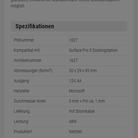
möglich
Spezifikationen
PNNummer
1627
Kompatibel mit
Surface Pro 3 Dockingstation
HArtikelnummer
1627
Abmessungen (BxHxT)
50 x 29 x 95 mm
Ausgang
12V, 4A
Hersteller
Microsoft
Durchmesser Innen
3 mm + Pin ca. 1 mm
Lieferung
mit Stromkabel
Leistung
48W
Produktart
Netzteil