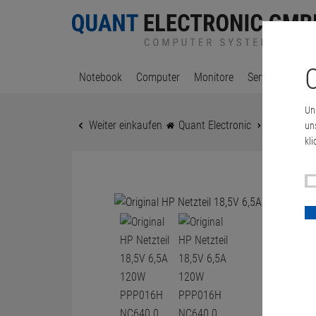
C
Notebook
Computer
Monitore
Server & Works
Un
Weiter einkaufen
Quant Electronic
Original H
un
kli