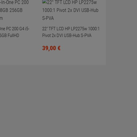
-One PC 200 G4 i5-
22" TFT LCD HP LP2275w 1000:1
6GB FullHD
Pivot 2x DVI USB-Hub S-PVA
39,
00
€