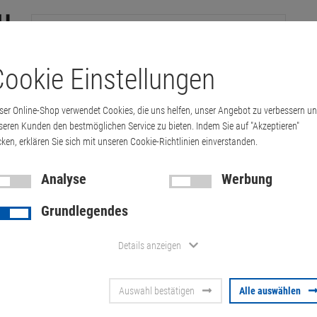
ookie Einstellungen
tation
Drucker & Kopierer
Kabel
Multimedia & HDTV
Handy & 
ser Online-Shop verwendet Cookies, die uns helfen, unser Angebot zu verbessern u
P Netzteil 18,5V 6,5A 120W PPP016H NC64…
seren Kunden den bestmöglichen Service zu bieten. Indem Sie auf "Akzeptieren"
cken, erklären Sie sich mit unseren Cookie-Richtlinien einverstanden.
Analyse
Werbung
Original HP 
Grundlegendes
6,5A 120W 
Details anzeigen
NC6320
Auswahl bestätigen
Alle auswählen
Artikel-Nummer:
10012920