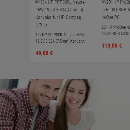
20" HP ProOne 40
6500T 8GB 500GB
10x HP PPP009L Netzteil 65W
One PC
19,5V 3,33A (7,5mm) Konvolut
110,
00
€
für HP Compaq 6730b
49,
00
€