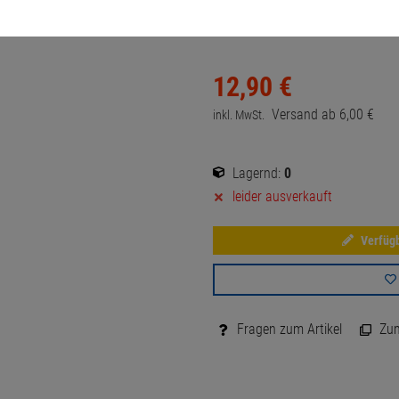
120W für EN488AA NC2400 NC8
12,
90
€
Versand ab
6,
00
€
inkl. MwSt.
Lagernd:
0
leider ausverkauft
Verfügb
Fragen zum Artikel
Zum 