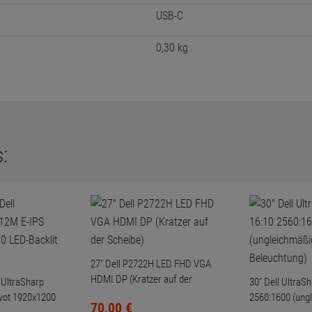
USB-C
0,30 kg
:
27" Dell P2722H LED FHD VGA
HDMI DP (Kratzer auf der
 UltraSharp
30" Dell UltraS
Scheibe)
vot 1920x1200
2560:1600 (ung
70,
00
€