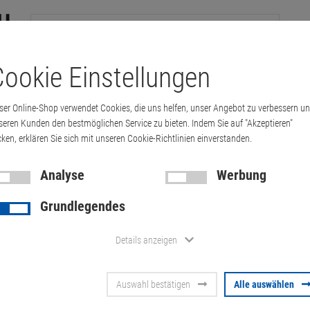
ookie Einstellungen
tation
Drucker & Kopierer
Kabel
Multimedia & HDTV
Handy & 
ser Online-Shop verwendet Cookies, die uns helfen, unser Angebot zu verbessern u
M190 65W USB-C Netzteil
seren Kunden den bestmöglichen Service zu bieten. Indem Sie auf "Akzeptieren"
cken, erklären Sie sich mit unseren Cookie-Richtlinien einverstanden.
Analyse
Werbung
Dell LA65N
Grundlegendes
Netzteil
Details anzeigen
Artikel-Nummer:
10072384
Auswahl bestätigen
Alle auswählen