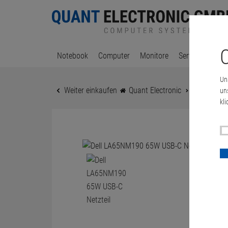
C
Notebook
Computer
Monitore
Server & Works
Un
Weiter einkaufen
Quant Electronic
Dell LA65N
un
kli