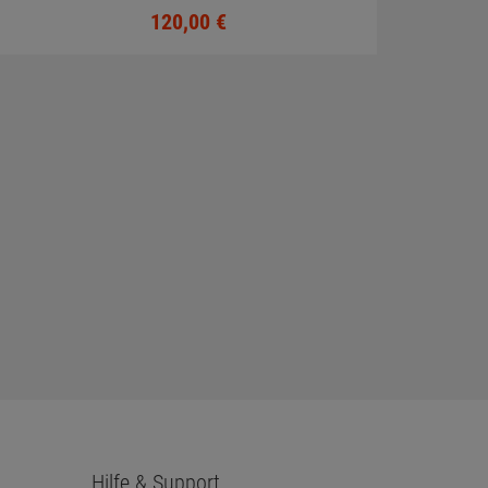
auf der Scheibe)
120,
00
€
Hilfe & Support