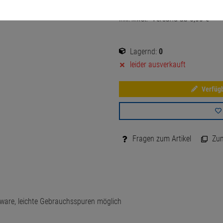
23,
00
€
Versand ab
6,
00
€
inkl. MwSt.
Lagernd:
0
leider ausverkauft
Verfügb
Fragen zum Artikel
Zum 
ware, leichte Gebrauchsspuren möglich