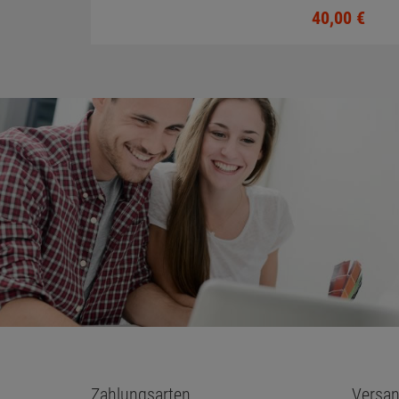
LED-Backlit Full
40,
00
€
Zahlungsarten
Versan