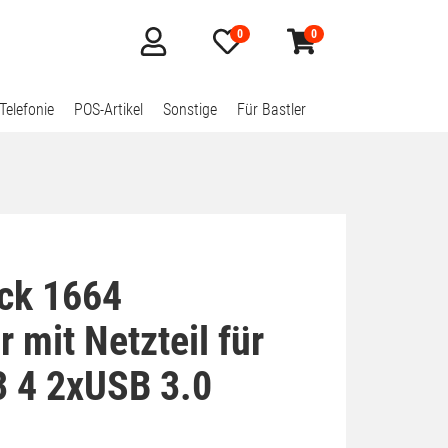
0
0
Mein
Merkzettel
Warenkorb
Konto
aufklappen
aufklappen
Telefonie
POS-Artikel
Sonstige
Für Bastler
ock 1664
r mit Netzteil für
3 4 2xUSB 3.0