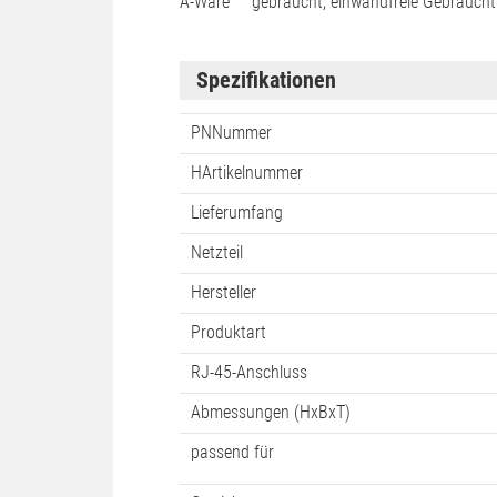
A-Ware
gebraucht, einwandfreie Gebraucht
Spezifikationen
PNNummer
HArtikelnummer
Lieferumfang
Netzteil
Hersteller
Produktart
RJ-45-Anschluss
Abmessungen (HxBxT)
passend für