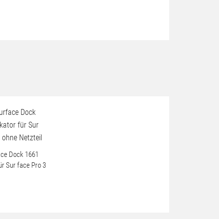
ace Dock 1661
ür Sur face Pro 3
l