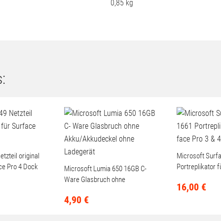
0,85 kg
:
tzteil original
Microsoft Surf
ce Pro 4 Dock
Portreplikator f
Microsoft Lumia 650 16GB C-
& 4 ohne Netztei
Ware Glasbruch ohne
16,
00
€
Akku/Akkudeckel ohne
4,
90
€
Ladegerät