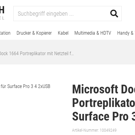
tation
Drucker & Kopierer
Kabel
Multimedia & HDTV
Handy & 
ock 1664 Portreplikator mit Netzteil f…
Microsoft D
Portreplikato
Surface Pro 
Artikel-Nummer:
10049249