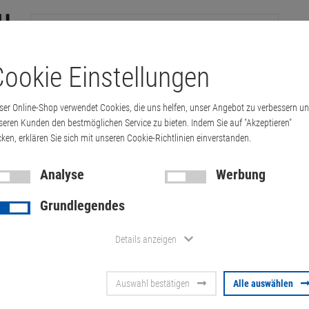
ookie Einstellungen
tation
Drucker & Kopierer
Kabel
Multimedia & HDTV
Handy & 
ser Online-Shop verwendet Cookies, die uns helfen, unser Angebot zu verbessern u
Second Battery Akku CF-VZSU1473 für CF-…
seren Kunden den bestmöglichen Service zu bieten. Indem Sie auf "Akzeptieren"
cken, erklären Sie sich mit unseren Cookie-Richtlinien einverstanden.
Analyse
Werbung
Panasonic S
Grundlegendes
Akku CF-VZS
Details anzeigen
Artikel-Nummer:
10012895
Auswahl bestätigen
Alle auswählen