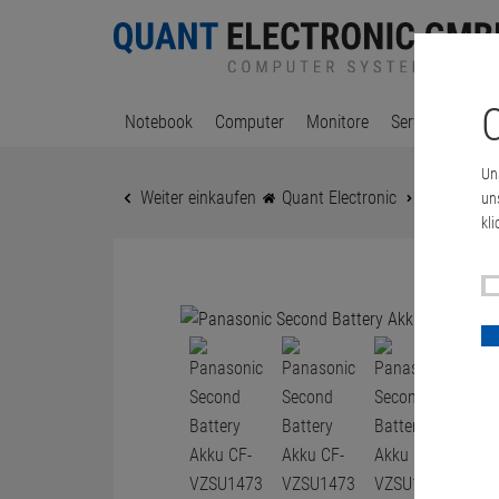
C
Notebook
Computer
Monitore
Server & Works
Un
Weiter einkaufen
Quant Electronic
Panasonic 
un
kli