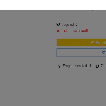
18,
00
€
Versand ab
6,
00
€
inkl. MwSt.
Lagernd:
0
leider ausverkauft
Verfügb
Fragen zum Artikel
Zum 
n