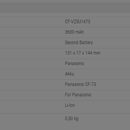
CF-VZSU1473
3600 mAh
Second Battery
131 x 17 x 144 mm
Panasonic
Akku
Panasonic CF-73
Für Panasonic
Li-Ion
0,30 kg