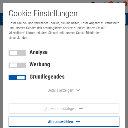
0
0
Mein
Merkzettel
Warenk
Cookie Einstellungen
Konto
aufklappen
aufkla
Menü
Unser Online-Shop verwendet Cookies, die uns helfen, unser Angebot zu verbessern
und unseren Kunden den bestmöglichen Service zu bieten. Indem Sie auf
"Akzeptieren" klicken, erklären Sie sich mit unseren Cookie-Richtlinien
Weiter einkaufen
Quant Electronic
Dell 33YDH 50% Akku 56Wh für Lat
einverstanden.
Analyse
Dell 33YDH 50% Akku 56Wh für
Werbung
Latitude 3580
Grundlegendes
Artikel-Nummer:
10070059
Details anzeigen
23,
00
€
Auswahl bestätigen
Versand ab
6,
00
€
inkl. MwSt.
Alle auswählen
Lagernd:
0