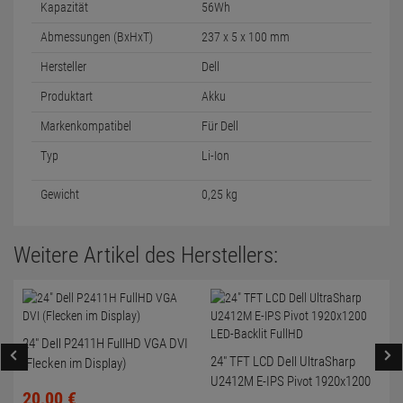
Kapazität
56Wh
Abmessungen (BxHxT)
237 x 5 x 100 mm
Hersteller
Dell
Produktart
Akku
Markenkompatibel
Für Dell
Typ
Li-Ion
Gewicht
0,25 kg
Weitere Artikel des Herstellers:
24" Dell P2411H FullHD VGA DVI
24" TFT LCD Dell UltraSharp
(Flecken im Display)
U2412M E-IPS Pivot 1920x1200
20,
00
€
LED-Backlit FullHD