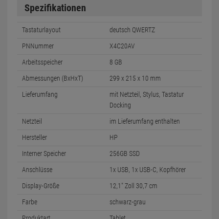
Spezifikationen
Tastaturlayout
deutsch QWERTZ
PNNummer
X4C20AV
Arbeitsspeicher
8 GB
Abmessungen (BxHxT)
299 x 215 x 10 mm
Lieferumfang
mit Netzteil, Stylus, Tastatur
Docking
Netzteil
im Lieferumfang enthalten
Hersteller
HP
Interner Speicher
256GB SSD
Anschlüsse
1x USB, 1x USB-C, Kopfhörer
Display-Größe
12,1" Zoll 30,7 cm
Farbe
schwarz-grau
Produktart
Tablet