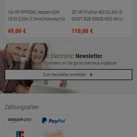
10x HP PPP009L Netzteil 65W
20" HP ProOne 400 G2 AIO i5-
19,5V 3,33A (7,5mm) Konvolut für
6500T 8GB 500GB HDD All-In-
HP Compaq 6730b
One PC
49,
00
€
110,
00
€
Quant Electronic
Newsletter
Auf Wunsch informieren wir Sie gerne über neue Angebote
Zum Newsletter anmelden
Zahlungsarten