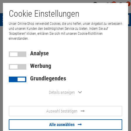
0
0
Mein
Merkzettel
Warenk
Cookie Einstellungen
Konto
aufklappen
aufkla
Menü
Unser Online-Shop verwendet Cookies, die uns helfen, unser Angebot zu verbessern
und unseren Kunden den bestmöglichen Service zu bieten. Indem Sie auf
"Akzeptieren" klicken, erklären Sie sich mit unseren Cookie-Richtlinien
Weiter einkaufen
Quant Electronic
HP Pro x2 612 G2 i5 7Y57 8GB 25
einverstanden.
Analyse
Werbung
HP Pro x2 612 G2 i5 7Y57 8GB
Grundlegendes
256GB SSD 12,1" Touch (Akku
0%) Kratzer
Details anzeigen
Artikel-Nummer:
10071086
Auswahl bestätigen
143,
00
€
Alle auswählen
Versand ab
6,
00
€
inkl. MwSt.