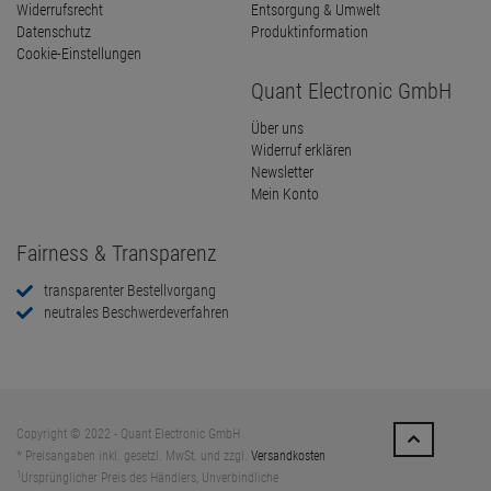
Widerrufsrecht
Entsorgung & Umwelt
Datenschutz
Produktinformation
Cookie-Einstellungen
Quant Electronic GmbH
Über uns
Widerruf erklären
Newsletter
Mein Konto
Fairness & Transparenz
transparenter Bestellvorgang
neutrales Beschwerdeverfahren
Copyright © 2022 - Quant Electronic GmbH
* Preisangaben inkl. gesetzl. MwSt. und zzgl.
Versandkosten
1
Ursprünglicher Preis des Händlers, Unverbindliche