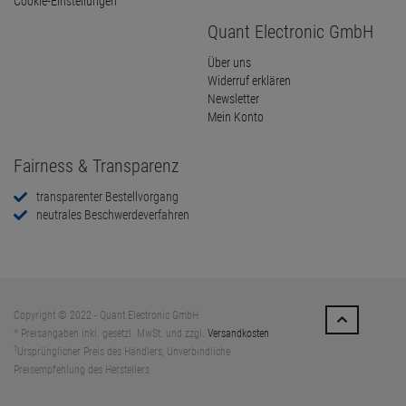
Cookie-Einstellungen
Quant Electronic GmbH
Über uns
Widerruf erklären
Newsletter
Mein Konto
Fairness & Transparenz
transparenter Bestellvorgang
neutrales Beschwerdeverfahren
Copyright © 2022 - Quant Electronic GmbH
* Preisangaben inkl. gesetzl. MwSt. und zzgl.
Versandkosten
1
Ursprünglicher Preis des Händlers, Unverbindliche
Preisempfehlung des Herstellers