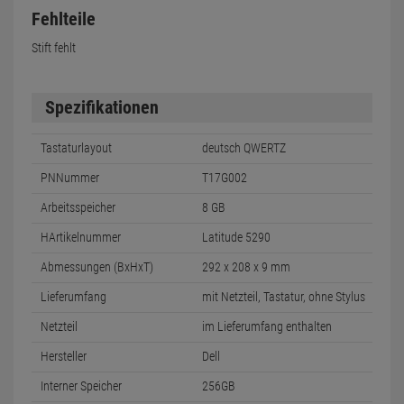
Fehlteile
Stift fehlt
Spezifikationen
Tastaturlayout
deutsch QWERTZ
PNNummer
T17G002
Arbeitsspeicher
8 GB
HArtikelnummer
Latitude 5290
Abmessungen (BxHxT)
292 x 208 x 9 mm
Lieferumfang
mit Netzteil, Tastatur, ohne Stylus
Netzteil
im Lieferumfang enthalten
Hersteller
Dell
Interner Speicher
256GB