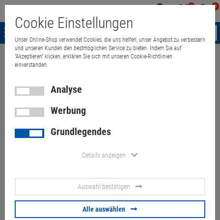
0
0
Mein
Merkzettel
Warenk
Cookie Einstellungen
Konto
aufklappen
aufkla
Menü
Unser Online-Shop verwendet Cookies, die uns helfen, unser Angebot zu verbessern
und unseren Kunden den bestmöglichen Service zu bieten. Indem Sie auf
"Akzeptieren" klicken, erklären Sie sich mit unseren Cookie-Richtlinien
Weiter einkaufen
Quant Electronic
Dell Latitude 5290 2in1 i5 8GB 25
einverstanden.
Analyse
Werbung
Dell Latitude 5290 2in1 i5 8GB
Grundlegendes
256GB (Akku 0%) Touch
Flecken (ohne Stylus)
Details anzeigen
Artikel-Nummer:
10071180
Auswahl bestätigen
113,
00
€
Alle auswählen
Versand ab
6,
00
€
inkl. MwSt.