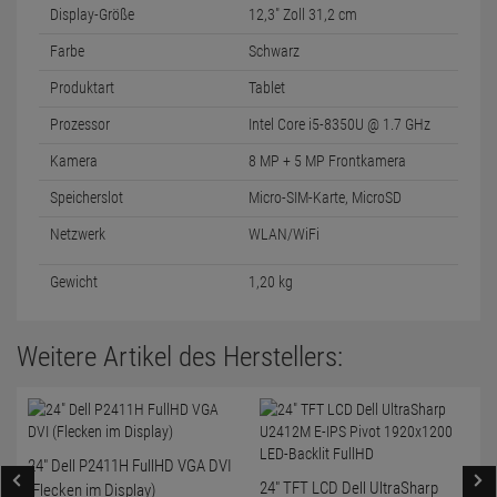
Display-Größe
12,3" Zoll 31,2 cm
Farbe
Schwarz
Produktart
Tablet
Prozessor
Intel Core i5-8350U @ 1.7 GHz
Kamera
8 MP + 5 MP Frontkamera
Speicherslot
Micro-SIM-Karte, MicroSD
Netzwerk
WLAN/WiFi
Gewicht
1,20 kg
Weitere Artikel des Herstellers:
24" Dell P2411H FullHD VGA DVI
24" TFT LCD Dell UltraSharp
(Flecken im Display)