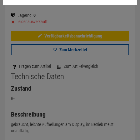
Lagernd:
0
leider ausverkauft
Verfügbarkeitsbenachrichtigung
Zum Merkzettel
Fragen zum Artikel
Zum Artikelvergleich
Technische Daten
Zustand
B-
Beschreibung
gebraucht, leichte Aufhellungen am Display, im Betrieb meist
unauffällig