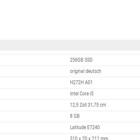
256GB SSD
original deutsch
H272H A01
Intel Core i5
12,5 Zoll 31,75 cm
8 GB
Latitude E7240
310 x 20 x 211 mm