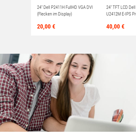
24" Dell P2411H FullHD VGA DVI
24" TFT LCD Dell
(Flecken im Display)
U2412M E-IPS Pi
LED-Backlit Full
20,
00
€
40,
00
€