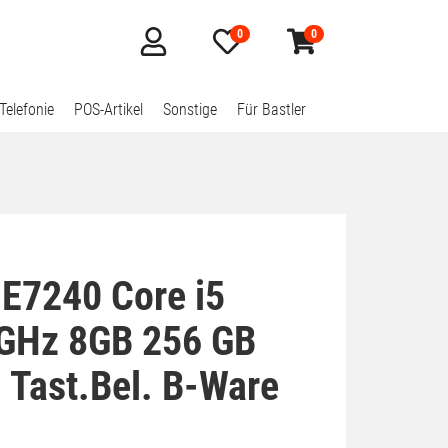
0
0
Mein
Merkzettel
Warenkorb
Konto
aufklappen
aufklappen
Telefonie
POS-Artikel
Sonstige
Für Bastler
 E7240 Core i5
GHz 8GB 256 GB
Tast.Bel. B-Ware