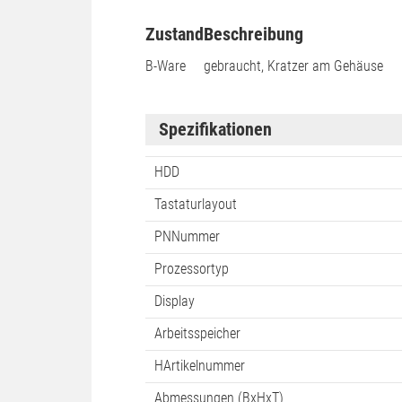
Zustand
Beschreibung
B-Ware
gebraucht, Kratzer am Gehäuse
Spezifikationen
HDD
Tastaturlayout
PNNummer
Prozessortyp
Display
Arbeitsspeicher
HArtikelnummer
Abmessungen (BxHxT)