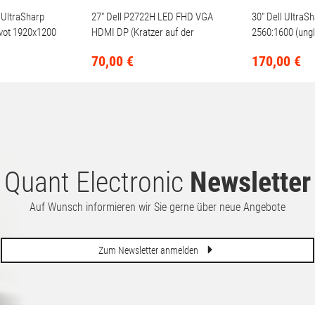
 UltraSharp
27" Dell P2722H LED FHD VGA
30" Dell UltraS
vot 1920x1200
HDMI DP (Kratzer auf der
2560:1600 (ung
HD
Scheibe)
Beleuchtung)
70,
00
€
170,
00
€
Quant Electronic
Newsletter
Auf Wunsch informieren wir Sie gerne über neue Angebote
Zum Newsletter anmelden