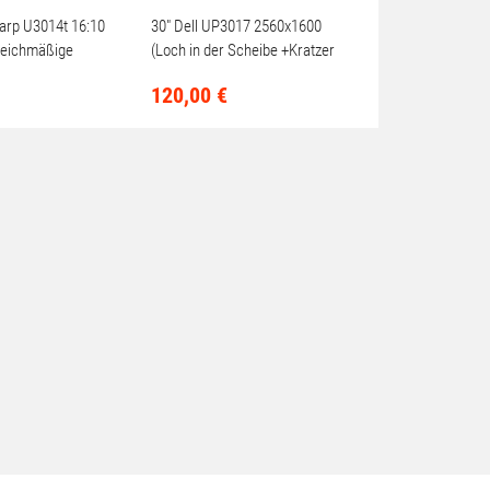
harp U3014t 16:10
30" Dell UP3017 2560x1600
leichmäßige
(Loch in der Scheibe +Kratzer
auf der Scheibe)
120,
00
€