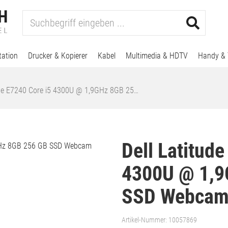
tation
Drucker & Kopierer
Kabel
Multimedia & HDTV
Handy & 
ude E7240 Core i5 4300U @ 1,9GHz 8GB 25…
Dell Latitude
4300U @ 1,9
SSD Webcam 
Artikel-Nummer:
10057869