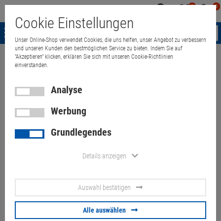
0
0
Mein
Merkzettel
Warenk
Cookie Einstellungen
Konto
aufklappen
aufkla
Menü
Unser Online-Shop verwendet Cookies, die uns helfen, unser Angebot zu verbessern
und unseren Kunden den bestmöglichen Service zu bieten. Indem Sie auf
"Akzeptieren" klicken, erklären Sie sich mit unseren Cookie-Richtlinien
Weiter einkaufen
Quant Electronic
Lenovo ThinkPad T480 i5 256GB 
einverstanden.
Analyse
Werbung
Lenovo ThinkPad T480 i5
Grundlegendes
256GB NVMe Touch (1Akku
50%/ 2Akku fehlt) Touchpad
Details anzeigen
Lackablösungen
Auswahl bestätigen
Artikel-Nummer:
10070442
Alle auswählen
149,
00
€