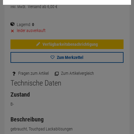
Versand ab
6,
00
€
inkl. MwSt.
Lagernd:
0
leider ausverkauft
Verfügbarkeitsbenachrichtigung
Zum Merkzettel
Fragen zum Artikel
Zum Artikelvergleich
Technische Daten
Zustand
B-
Beschreibung
gebraucht, Touchpad Lackablösungen