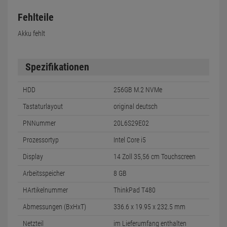
Fehlteile
Akku fehlt
Spezifikationen
HDD
256GB M.2 NVMe
Tastaturlayout
original deutsch
PNNummer
20L6S29E02
Prozessortyp
Intel Core i5
Display
14 Zoll 35,56 cm Touchscreen
Arbeitsspeicher
8 GB
HArtikelnummer
ThinkPad T480
Abmessungen (BxHxT)
336.6 x 19.95 x 232.5 mm
Netzteil
im Lieferumfang enthalten