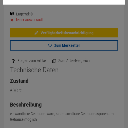
Lagernd:
0
leider ausverkauft
Verfügbarkeitsbenachrichtigung
Zum Merkzettel
Fragen zum Artikel
Zum Artikelvergleich
Technische Daten
Zustand
A-Ware
Beschreibung
einwandfreie Gebrauchtware, kaum sichtbare Gebrauchsspuren am
Gehäuse möglich