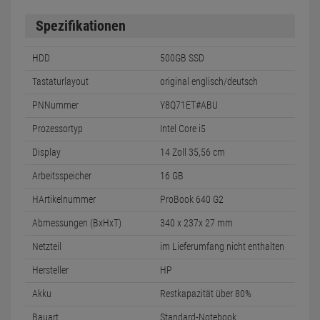
Spezifikationen
HDD
500GB SSD
Tastaturlayout
original englisch/deutsch
PNNummer
Y8Q71ET#ABU
Prozessortyp
Intel Core i5
Display
14 Zoll 35,56 cm
Arbeitsspeicher
16 GB
HArtikelnummer
ProBook 640 G2
Abmessungen (BxHxT)
340 x 237x 27 mm
Netzteil
im Lieferumfang nicht enthalten
Hersteller
HP
Akku
Restkapazität über 80%
Bauart
Standard-Notebook