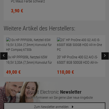
PC Maus Farbe schwarz
Scrollrad nicht gereinigt
3,
90
€
Weitere Artikel des Herstellers:
10x HP PPP009L Netzteil 65W
20" HP ProOne 400 G2 AIO i5-
19,5V 3,33A (7,5mm) Konvolut für
6500T 8GB 500GB HDD All-In-
HP Compaq 6730b
One PC
49,
00
€
110,
00
€
Quant Electronic
Newsletter
Auf Wunsch informieren wir Sie gerne über neue Angebote
Zum Newsletter anmelden