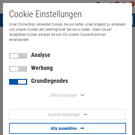
0
0
Mein
Merkzettel
Warenk
Cookie Einstellungen
Konto
aufklappen
aufkla
Menü
Unser Online-Shop verwendet Cookies, die uns helfen, unser Angebot zu verbessern
und unseren Kunden den bestmöglichen Service zu bieten. Indem Sie auf
"Akzeptieren" klicken, erklären Sie sich mit unseren Cookie-Richtlinien
Weiter einkaufen
Quant Electronic
HP ProBook 640 G2 i5 6200U 16G
einverstanden.
Analyse
Werbung
HP ProBook 640 G2 i5 6200U
Grundlegendes
16GB 500GB SSD englisch
(Akku 80%)
Details anzeigen
Artikel-Nummer:
10069937
Auswahl bestätigen
159,
00
€
Alle auswählen
Versand ab
6,
00
€
inkl. MwSt.