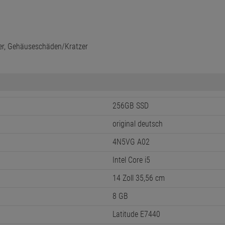
zer, Gehäuseschäden/Kratzer
256GB SSD
original deutsch
4N5VG A02
Intel Core i5
14 Zoll 35,56 cm
8 GB
Latitude E7440