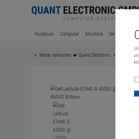
C
Notebook
Computer
Monitore
Server & Works
Un
Weiter einkaufen
Quant Electronic
Dell Latit
un
kli