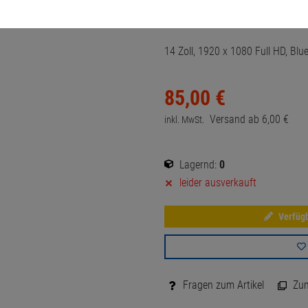
Artikel-Nummer:
10057316
14 Zoll, 1920 x 1080 Full HD, Blu
85,
00
€
Versand ab
6,
00
€
inkl. MwSt.
Lagernd:
0
leider ausverkauft
Verfügb
Fragen zum Artikel
Zum 