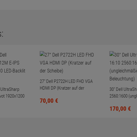
:
27" Dell P2722H LED FHD VGA
HDMI DP (Kratzer auf der
 UltraSharp
30" Dell UltraS
Scheibe)
vot 1920x1200
2560:1600 (ung
70,
00
€
HD
Beleuchtung)
170,
00
€