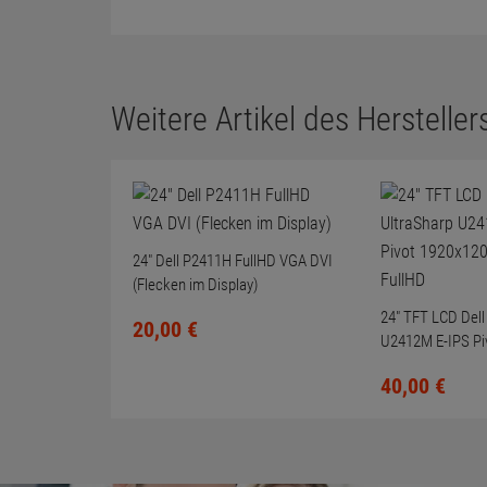
Weitere Artikel des Herstellers
24" Dell P2411H FullHD VGA DVI
(Flecken im Display)
24" TFT LCD Dell
20,
00
€
U2412M E-IPS Pi
LED-Backlit Full
40,
00
€