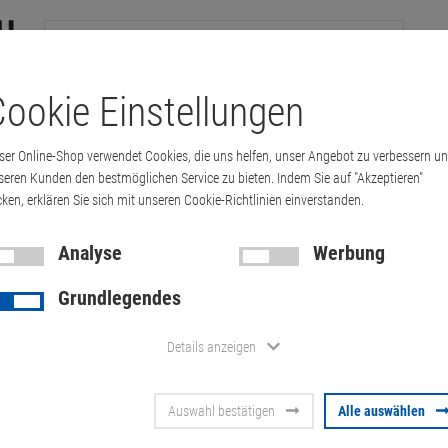
ookie Einstellungen
tation
Drucker & Kopierer
Kabel
Multimedia & HDTV
Handy & 
ser Online-Shop verwendet Cookies, die uns helfen, unser Angebot zu verbessern u
ude E7440 i5 4300U @ 1,9GHz 8GB 256GB S…
seren Kunden den bestmöglichen Service zu bieten. Indem Sie auf "Akzeptieren"
cken, erklären Sie sich mit unseren Cookie-Richtlinien einverstanden.
Analyse
Werbung
Dell Latitud
Grundlegendes
@ 1,9GHz 8G
Details anzeigen
Webcam Full
Auswahl bestätigen
Alle auswählen
Ware