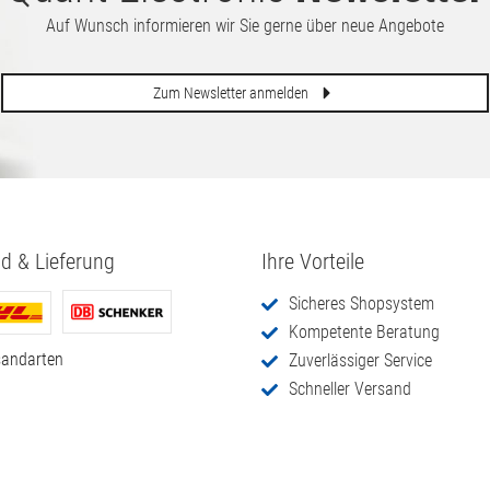
Scheibe)
vot 1920x1200
2560:1600 (ung
70,
00
€
HD
Beleuchtung)
170,
00
€
Quant Electronic
Newsletter
Auf Wunsch informieren wir Sie gerne über neue Angebote
Zum Newsletter anmelden