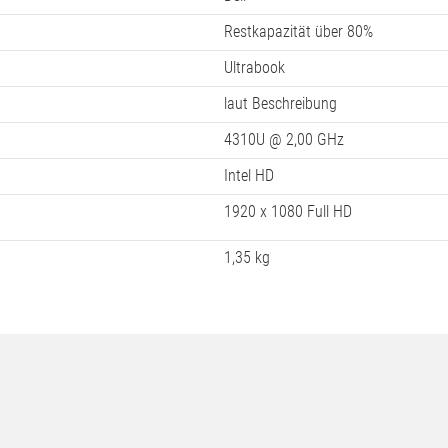
Intel Core i5
14 Zoll 35,56 cm
8 GB
Latitude E7440
310 x 20 x 211 mm
im Lieferumfang enthalten
Dell
Restkapazität über 80%
Ultrabook
laut Beschreibung
4310U @ 2,00 GHz
Intel HD