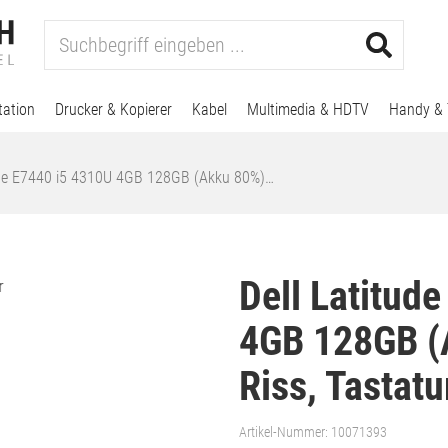
tation
Drucker & Kopierer
Kabel
Multimedia & HDTV
Handy & 
ude E7440 i5 4310U 4GB 128GB (Akku 80%)…
Dell Latitud
4GB 128GB (
Riss, Tastat
Artikel-Nummer:
10071393