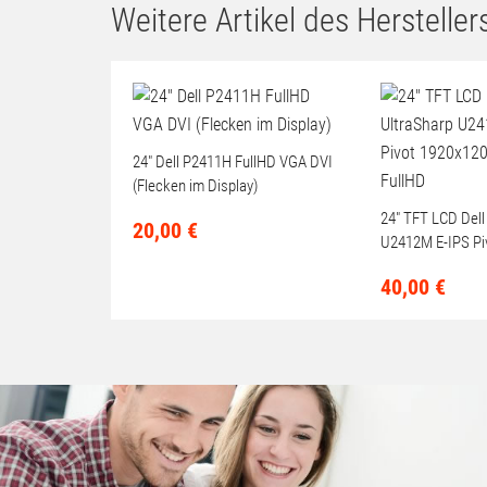
Gebrauchte optische USB PC
Maus Farbe schwarz Scrollrad
nicht gereinigt
3,
90
€
Weitere Artikel des Herstellers
24" Dell P2411H FullHD VGA DVI
(Flecken im Display)
24" TFT LCD Dell