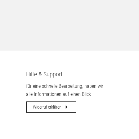
leichmäßige
(Loch in der Scheibe +Kratzer
auf der Scheibe)
120,
00
€