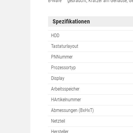
Technische Daten
Zustand
Beschreibung
B-Ware
gebraucht, Kratzer am Gehäuse, G
Spezifikationen
HDD
Tastaturlayout
PNNummer