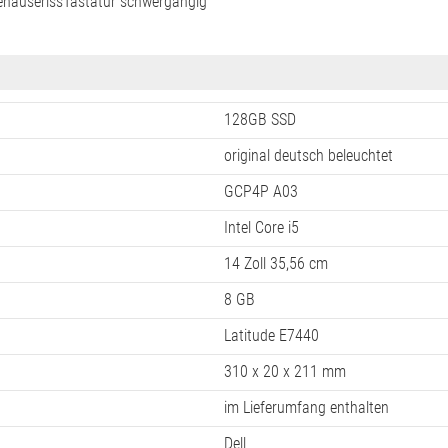
Fehler
ehäuseriss
Tastatur schwergängig
128GB SSD
original deutsch beleuchtet
GCP4P A03