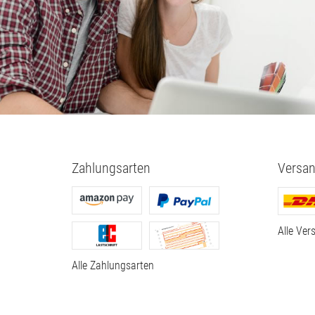
20,
00
€
U2412M E-IPS Pi
LED-Backlit Full
40,
00
€