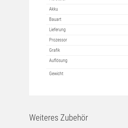
Prozessortyp
Display
Arbeitsspeicher
HArtikelnummer
Abmessungen (BxHxT)
Netzteil
Hersteller
Akku
Bauart
Lieferung
Prozessor
Grafik