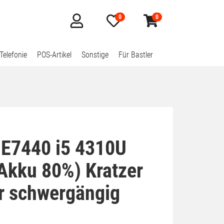
0
0
Mein
Merkzettel
Warenkorb
Konto
aufklappen
aufklappen
Telefonie
POS-Artikel
Sonstige
Für Bastler
e E7440 i5 4310U
Akku 80%) Kratzer
ur schwergängig