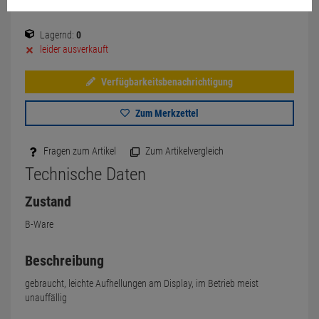
Lagernd:
0
leider ausverkauft
Verfügbarkeitsbenachrichtigung
Zum Merkzettel
Fragen zum Artikel
Zum Artikelvergleich
Technische Daten
Zustand
B-Ware
Beschreibung
gebraucht, leichte Aufhellungen am Display, im Betrieb meist
unauffällig