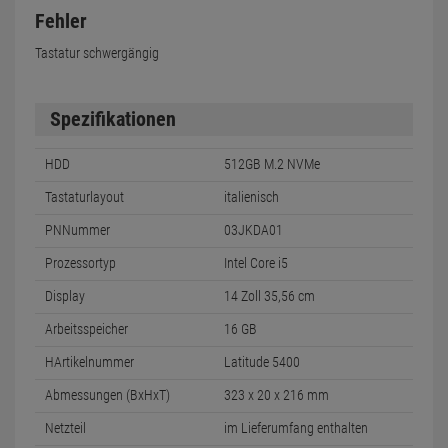
Fehler
Tastatur schwergängig
Spezifikationen
HDD
512GB M.2 NVMe
Tastaturlayout
italienisch
PNNummer
03JKDA01
Prozessortyp
Intel Core i5
Display
14 Zoll 35,56 cm
Arbeitsspeicher
16 GB
HArtikelnummer
Latitude 5400
Abmessungen (BxHxT)
323 x 20 x 216 mm
Netzteil
im Lieferumfang enthalten