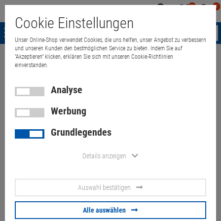
0
0
Mein
Merkzettel
Warenk
Cookie Einstellungen
Konto
aufklappen
aufkla
Menü
Unser Online-Shop verwendet Cookies, die uns helfen, unser Angebot zu verbessern
und unseren Kunden den bestmöglichen Service zu bieten. Indem Sie auf
"Akzeptieren" klicken, erklären Sie sich mit unseren Cookie-Richtlinien
Weiter einkaufen
Quant Electronic
Dell Latitude 5400 i5 512GB NVMe 
einverstanden.
Analyse
Werbung
Dell Latitude 5400 i5 512GB
Grundlegendes
NVMe italienisch (Akku 30%)
Flecken Tastatur schwergängig
Details anzeigen
Artikel-Nummer:
10069987
Auswahl bestätigen
99,
00
€
Alle auswählen
Versand ab
6,
00
€
inkl. MwSt.