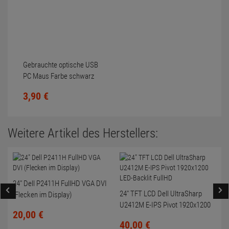
Gebrauchte optische USB
PC Maus Farbe schwarz
Scrollrad nicht gereinigt
3,
90
€
Weitere Artikel des Herstellers:
24" Dell P2411H FullHD VGA DVI
24" TFT LCD Dell UltraSharp
(Flecken im Display)
U2412M E-IPS Pivot 1920x1200
20,
00
€
LED-Backlit FullHD
40,
00
€