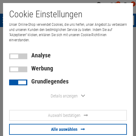
0
0
Mein
Merkzettel
Warenk
Cookie Einstellungen
Konto
aufklappen
aufkla
Menü
Unser Online-Shop verwendet Cookies, die uns helfen, unser Angebot zu verbessern
und unseren Kunden den bestmöglichen Service zu bieten. Indem Sie auf
"Akzeptieren" klicken, erklären Sie sich mit unseren Cookie-Richtlinien
Weiter einkaufen
Quant Electronic
Dell Latitude 5400 i5 512GB NVMe
einverstanden.
Analyse
Werbung
Dell Latitude 5400 i5 512GB
Grundlegendes
NVMe französisch (Akku 30%)
Displaystreifen
Details anzeigen
Artikel-Nummer:
10069988
Auswahl bestätigen
113,
00
€
Alle auswählen
Versand ab
6,
00
€
inkl. MwSt.