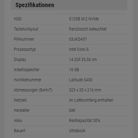
Spezifikationen
HDD
512GB M.2 NVMe
Tastaturlayout
französisch beleuchtet
PNNummer
03JKDA01
Prozessortyp
Intel Core i5
Display
14 Zoll 35,56 cm
Arbeitsspeicher
16 GB
HArtikelnummer
Latitude 5400
Abmessungen (BxHxT)
323 x 20 x 216 mm
Netzteil
im Lieferumfang enthalten
Hersteller
Dell
Akku
Restkapazität 30%
Bauart
Ultrabook