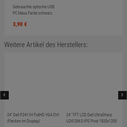
Gebrauchte optische USB
PC Maus Farbe schwarz
Scrollrad nicht gereinigt
3,
90
€
Weitere Artikel des Herstellers:
24" Dell P2411H FullHD VGA DVI
24" TFT LCD Dell UltraSharp
(Flecken im Display)
U2412M E-IPS Pivot 1920x1200