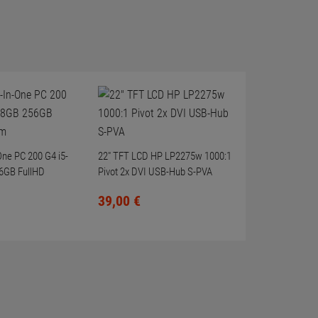
-One PC 200 G4 i5-
22" TFT LCD HP LP2275w 1000:1
6GB FullHD
Pivot 2x DVI USB-Hub S-PVA
39,
00
€