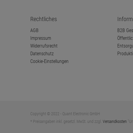
Rechtliches
Inform
AGB
B2B Ges
Impressum
Öffentli
Widerrufsrecht
Entsorg
Datenschutz
Produkt
Cookie-Einstellungen
Copyright © 2022 - Quant Electronic GmbH
1
* Preisangaben inkl. gesetzl. MwSt. und zzgl.
Versandkosten
Ur