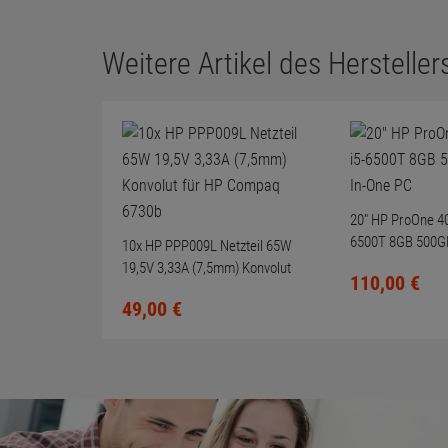
Weitere Artikel des Herstellers
20" HP ProOne 40
6500T 8GB 500GB
10x HP PPP009L Netzteil 65W
One PC
19,5V 3,33A (7,5mm) Konvolut
110,
00
€
für HP Compaq 6730b
49,
00
€