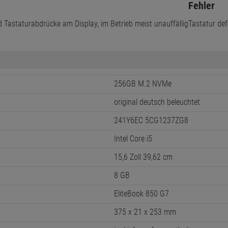
Fehler
d Tastaturabdrücke am Display, im Betrieb meist unauffällig
Tastatur def
256GB M.2 NVMe
original deutsch beleuchtet
241Y6EC 5CG1237ZG8
Intel Core i5
15,6 Zoll 39,62 cm
8 GB
EliteBook 850 G7
375 x 21 x 253 mm