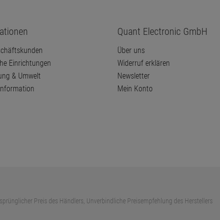
ationen
Quant Electronic GmbH
chäftskunden
Über uns
che Einrichtungen
Widerruf erklären
ung & Umwelt
Newsletter
information
Mein Konto
sprünglicher Preis des Händlers, Unverbindliche Preisempfehlung des Herstellers