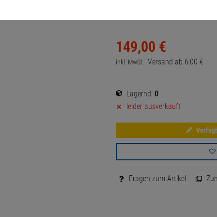
Artikel-Nummer:
10072557
149,
00
€
Versand ab
6,
00
€
inkl. MwSt.
Lagernd:
0
leider ausverkauft
Verfügb
Fragen zum Artikel
Zum 