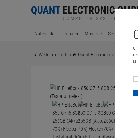
C
Notebook
Computer
Monitore
Server & Works
Un
Weiter einkaufen
Quant Electronic
HP EliteBo
un
kli