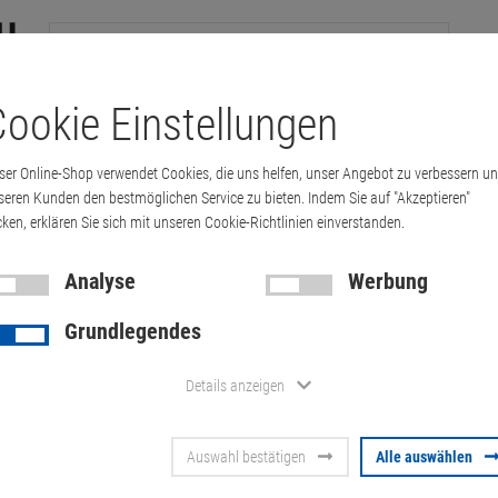
ookie Einstellungen
tation
Drucker & Kopierer
Kabel
Multimedia & HDTV
Handy & 
ser Online-Shop verwendet Cookies, die uns helfen, unser Angebot zu verbessern u
ok 850 G7 i5 8GB 256GB (Akku 70%) Fleck…
seren Kunden den bestmöglichen Service zu bieten. Indem Sie auf "Akzeptieren"
cken, erklären Sie sich mit unseren Cookie-Richtlinien einverstanden.
Analyse
Werbung
HP EliteBook
Grundlegendes
256GB (Akku
Details anzeigen
Tastaturabdr
Auswahl bestätigen
Alle auswählen
defekt)