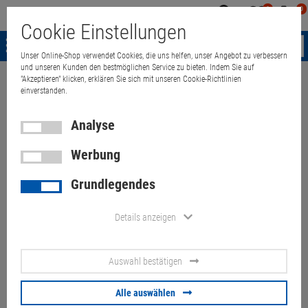
0
0
Mein
Merkzettel
Warenk
Cookie Einstellungen
Konto
aufklappen
aufkla
Menü
Unser Online-Shop verwendet Cookies, die uns helfen, unser Angebot zu verbessern
und unseren Kunden den bestmöglichen Service zu bieten. Indem Sie auf
"Akzeptieren" klicken, erklären Sie sich mit unseren Cookie-Richtlinien
Weiter einkaufen
Quant Electronic
HP EliteBook 850 G5 i5 8350U 8G
einverstanden.
Analyse
Werbung
HP EliteBook 850 G5 i5 8350U
Grundlegendes
8GB 256GB SSD (Akku 50%)
Schäden (Taste fehlt)
Details anzeigen
Artikel-Nummer:
10072698
Auswahl bestätigen
129,
00
€
Alle auswählen
Versand ab
6,
00
€
inkl. MwSt.