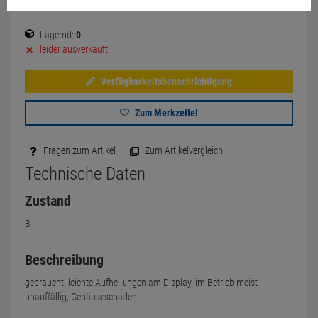
Lagernd:
0
leider ausverkauft
Verfügbarkeitsbenachrichtigung
Zum Merkzettel
Fragen zum Artikel
Zum Artikelvergleich
Technische Daten
Zustand
B-
Beschreibung
gebraucht, leichte Aufhellungen am Display, im Betrieb meist
unauffällig, Gehäuseschaden