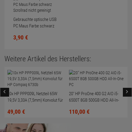
Gebrauchte optische USB
PC Maus Farbe schwarz
Scrollrad nicht gereinigt
3,
90
€
Weitere Artikel des Herstellers:
10x HP PPP009L Netzteil 65W
20" HP ProOne 400 G2 AIO i5-
19,5V 3,33A (7,5mm) Konvolut für
6500T 8GB 500GB HDD All-In-
HP Compaq 6730b
One PC
49,
00
€
110,
00
€