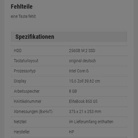
Fehlteile
eine Taste fehlt
Spezifikationen
HDD
256GB M.2 SSD
Tastaturlayout
original deutsch
Prozessortyp
Intel Core i5
Display
15,6 Zoll 39,62 cm
Arbeitsspeicher
8 GB
HArtikelnummer
EliteBook 850 G5
Abmessungen (BxHxT)
375 x 21 x 253 mm
Netzteil
im Lieferumfang enthalten
Hersteller
HP