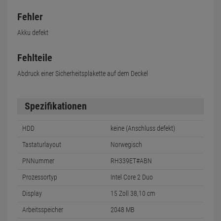
Fehler
Akku defekt
Fehlteile
Abdruck einer Sicherheitsplakette auf dem Deckel
Spezifikationen
HDD
keine (Anschluss defekt)
Tastaturlayout
Norwegisch
PNNummer
RH339ET#ABN
Prozessortyp
Intel Core 2 Duo
Display
15 Zoll 38,10 cm
Arbeitsspeicher
2048 MB