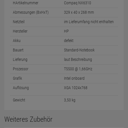
HArtikelnummer
Compaq NX6310
Abmessungen (BxHxT)
329 x 40 x 268 mm
Netzteil
im Lieferumfang nicht enthalten
Hersteller
HP
Akku
defekt
Bauart
Standard-Notebook
Lieferung
laut Beschreibung
Prozessor
T5500 @ 1,66GHz
Grafik
Intel onboard
Auflösung
XGA 1024x768
Gewicht
3,50 kg
Weiteres Zubehör