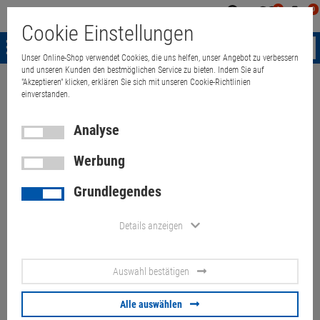
0
0
Mein
Merkzettel
Warenk
Cookie Einstellungen
Konto
aufklappen
aufkla
Menü
Unser Online-Shop verwendet Cookies, die uns helfen, unser Angebot zu verbessern
und unseren Kunden den bestmöglichen Service zu bieten. Indem Sie auf
"Akzeptieren" klicken, erklären Sie sich mit unseren Cookie-Richtlinien
Weiter einkaufen
Quant Electronic
HP Compaq NX6310 C2D T5500 1
einverstanden.
Analyse
Werbung
HP Compaq NX6310 C2D
Grundlegendes
T5500 1,66GHz 2GB (ohne
NT/HD D, Akku/ODD def.) norw.
Details anzeigen
B-Ware
Auswahl bestätigen
Artikel-Nummer:
10058644
Alle auswählen
12,
00
€