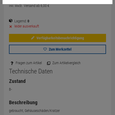
Versand ab
6,
00
€
inkl. MwSt.
Lagernd:
0
leider ausverkauft
Verfügbarkeitsbenachrichtigung
Zum Merkzettel
Fragen zum Artikel
Zum Artikelvergleich
Technische Daten
Zustand
B-
Beschreibung
gebraucht, Gehäuseschäden/Kratzer