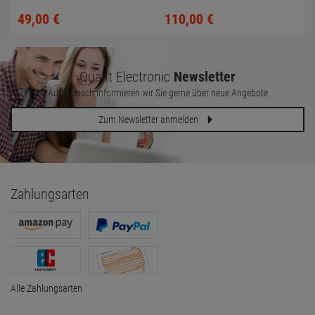
HP Compaq 6730b
One PC
49,
00
€
110,
00
€
Quant Electronic
Newsletter
Auf Wunsch informieren wir Sie gerne über neue Angebote
Zum Newsletter anmelden
Zahlungsarten
Alle Zahlungsarten