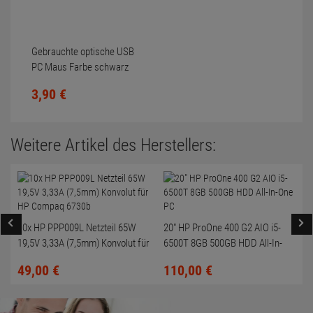
Gebrauchte optische USB
PC Maus Farbe schwarz
Scrollrad nicht gereinigt
3,
90
€
Weitere Artikel des Herstellers:
10x HP PPP009L Netzteil 65W
20" HP ProOne 400 G2 AIO i5-
19,5V 3,33A (7,5mm) Konvolut für
6500T 8GB 500GB HDD All-In-
HP Compaq 6730b
One PC
49,
00
€
110,
00
€