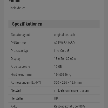
Fehler
Displaybruch
Spezifikationen
Tastaturlayout
original deutsch
PNNummer
A2TW6EA#ABD
Prozessortyp
Intel Core i5
Display
15,6 Zoll 39,62 cm
Arbeitsspeicher
16 GB
HArtikelnummer
15-fd0356ng
Abmessungen (BxHxT)
360 x 236 x 18,6 mm
Netzteil
im Lieferumfang enthalten
Hersteller
HP
Akku
Restkapazität über 80%