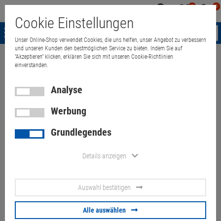
0
0
Mein
Merkzettel
Warenk
Cookie Einstellungen
Konto
aufklappen
aufkla
Menü
Unser Online-Shop verwendet Cookies, die uns helfen, unser Angebot zu verbessern
und unseren Kunden den bestmöglichen Service zu bieten. Indem Sie auf
"Akzeptieren" klicken, erklären Sie sich mit unseren Cookie-Richtlinien
Weiter einkaufen
Quant Electronic
Displaybruch! HP 15-fd0356ng i5
einverstanden.
Analyse
Werbung
Displaybruch! HP 15-fd0356ng
Grundlegendes
i5 1334U 16GB 1TB NVMe
(Akku 80%)
Details anzeigen
Artikel-Nummer:
10070505
Auswahl bestätigen
259,
00
€
Alle auswählen
Versand ab
6,
00
€
inkl. MwSt.