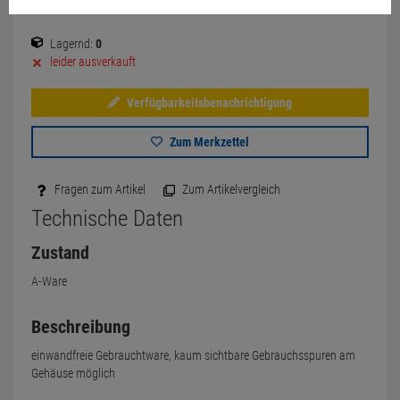
Lagernd:
0
leider ausverkauft
Verfügbarkeitsbenachrichtigung
Zum Merkzettel
Fragen zum Artikel
Zum Artikelvergleich
Technische Daten
Zustand
A-Ware
Beschreibung
einwandfreie Gebrauchtware, kaum sichtbare Gebrauchsspuren am
Gehäuse möglich