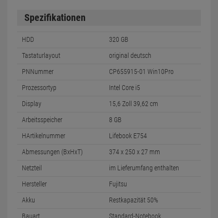
Spezifikationen
HDD
320 GB
Tastaturlayout
original deutsch
PNNummer
CP655915-01 Win10Pro
Prozessortyp
Intel Core i5
Display
15,6 Zoll 39,62 cm
Arbeitsspeicher
8 GB
HArtikelnummer
Lifebook E754
Abmessungen (BxHxT)
374 x 250 x 27 mm
Netzteil
im Lieferumfang enthalten
Hersteller
Fujitsu
Akku
Restkapazität 50%
Bauart
Standard-Notebook