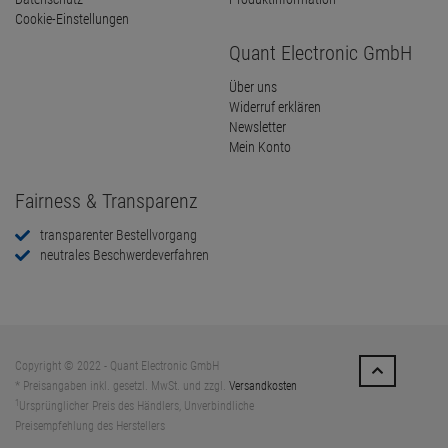
Cookie-Einstellungen
Quant Electronic GmbH
Über uns
Widerruf erklären
Newsletter
Mein Konto
Fairness & Transparenz
transparenter Bestellvorgang
neutrales Beschwerdeverfahren
Copyright © 2022 - Quant Electronic GmbH
* Preisangaben inkl. gesetzl. MwSt. und zzgl.
Versandkosten
1
Ursprünglicher Preis des Händlers, Unverbindliche
Preisempfehlung des Herstellers