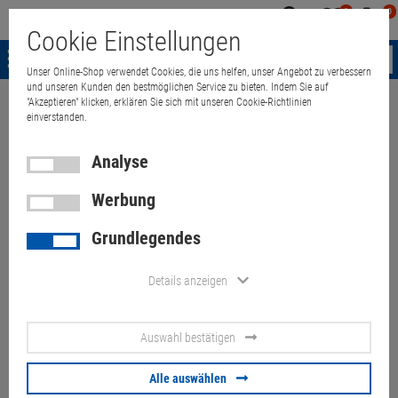
0
0
Mein
Merkzettel
Warenk
Cookie Einstellungen
Konto
aufklappen
aufkla
Menü
Unser Online-Shop verwendet Cookies, die uns helfen, unser Angebot zu verbessern
und unseren Kunden den bestmöglichen Service zu bieten. Indem Sie auf
"Akzeptieren" klicken, erklären Sie sich mit unseren Cookie-Richtlinien
Weiter einkaufen
Quant Electronic
Fujitsu Lifebook E754 i54300M 2
einverstanden.
Analyse
Werbung
Fujitsu Lifebook E754 i54300M
Grundlegendes
2,6GHz 8GB 320GB 15,6"
Win10Pro (Akku 50%)
Details anzeigen
Artikel-Nummer:
10070128
Auswahl bestätigen
93,
00
€
Alle auswählen
Versand ab
6,
00
€
inkl. MwSt.