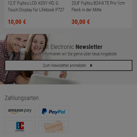
12,5" Fujitsu LCD ASSY HD, G
23,8" Fujitsu B24-8 TE Pro 1cm
Touch Display für Lifebook P727
Fleck in der Mitte
CP752453-XX NEU
10,
00
€
30,
00
€
Quant Electronic
Newsletter
Auf Wunsch informieren wir Sie gerne über neue Angebote
Zum Newsletter anmelden
Zahlungsarten