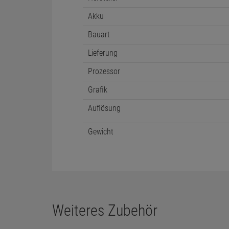
Prozessortyp
Display
Arbeitsspeicher
HArtikelnummer
Abmessungen (BxHxT)
Netzteil
Hersteller
Akku
Bauart
Lieferung
Prozessor
Grafik