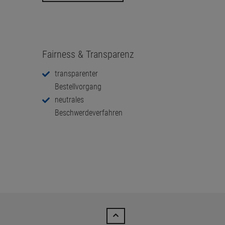
Hilfe & Support
für eine schnelle Bearbeitung, haben wir
alle Informationen auf einen Blick
Widerruf erklären
Fairness & Transparenz
transparenter
Bestellvorgang
neutrales