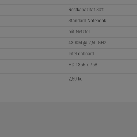
Intel Core i5
15,6 Zoll 39,62 cm
4 GB
Lifebook E754
374 x 250 x 27 mm
im Lieferumfang enthalten
Fujitsu
Restkapazität 30%
Standard-Notebook
mit Netzteil
4300M @ 2,60 GHz
Intel onboard