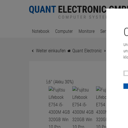
C
Notebook
Computer
Monitore
Server & Works
Un
Weiter einkaufen
Quant Electronic
Fujitsu Li
un
kli