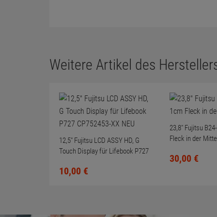
Gebrauchte optische USB PC
Maus Farbe schwarz Scrollrad
nicht gereinigt
3,
90
€
Weitere Artikel des Herstellers