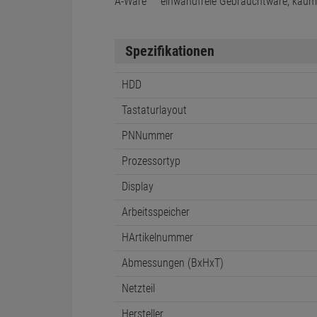
Technische Daten
Zustand
Beschreibung
A-Ware
einwandfreie Gebrauchtware, kau
Spezifikationen
HDD
Tastaturlayout
PNNummer