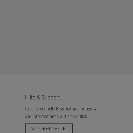
24-8 TE Pro FHD
23,8" Fujitsu B24-8 TS Pro LED
 i.O., Gehäuse
FHD Lautsprecher (15cm
Kratzer mittig)
20,
00
€