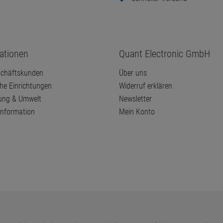
d & Lieferung
Ihre Vorteile
Sicheres Shopsystem
Kompetente Beratung
sandarten
Zuverlässiger Service
Schneller Versand
ationen
Quant Electronic GmbH
chäftskunden
Über uns
che Einrichtungen
Widerruf erklären
ung & Umwelt
Newsletter