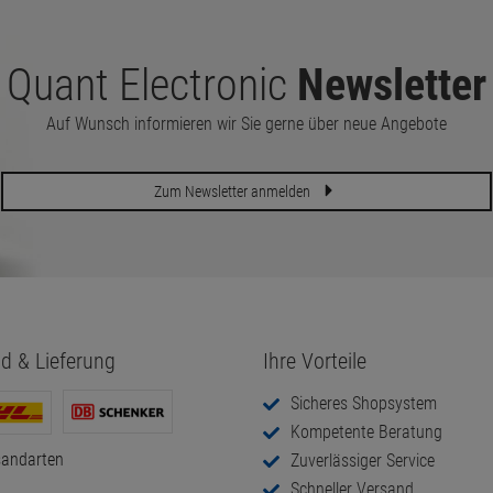
4-8 TE Pro 1cm
23,8" Fujitsu B24-8 TE Pro 5cm
Fleck in der Mitte
23,8" Fujitsu B
1920x1080 (Bild
30,
00
€
leicht vergilbt)
40,
00
€
Quant Electronic
Newsletter
Auf Wunsch informieren wir Sie gerne über neue Angebote
Zum Newsletter anmelden