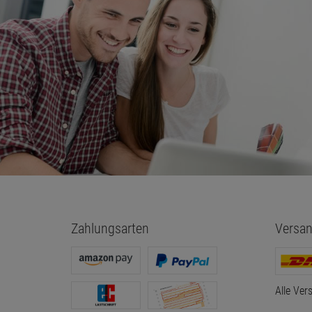
23,8" Fujitsu B2
Fleck in der Mitte
12,5" Fujitsu LCD ASSY HD, G
Touch Display für Lifebook P727
30,
00
€
CP752453-XX NEU
10,
00
€