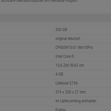
m sichtbare Gebrauchsspuren am Gehäuse möglich
320 GB
original deutsch
CP655915-01 Win10Pro