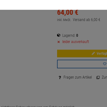
64,
00
€
Versand ab
6,
00
€
inkl. MwSt.
Lagernd:
0
leider ausverkauft
Verfügb
Fragen zum Artikel
Zum 