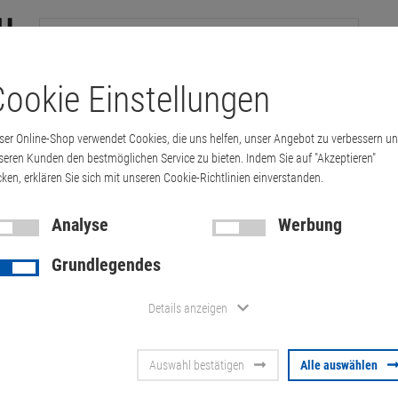
ookie Einstellungen
tation
Drucker & Kopierer
Kabel
Multimedia & HDTV
Handy & 
ser Online-Shop verwendet Cookies, die uns helfen, unser Angebot zu verbessern u
febook E754 i5-4300M 4GB 320GB Win 10 P…
seren Kunden den bestmöglichen Service zu bieten. Indem Sie auf "Akzeptieren"
cken, erklären Sie sich mit unseren Cookie-Richtlinien einverstanden.
Analyse
Werbung
Fujitsu Lifeb
Grundlegendes
4300M 4GB 3
Details anzeigen
15,6" (Akku 
Auswahl bestätigen
Alle auswählen
Artikel-Nummer:
10070127