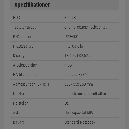
Spezifikationen
HDD
320 GB
Tastaturlayout
original deutsch beleuchtet
PNNummer
P29F001
Prozessortyp
Intel Core i5
Display
15,6 Zoll 39,62 cm
Arbeitsspeicher
4 GB
HArtikelnummer
Latitude E6540
Abmessungen (BxHxT)
380x 35x 250 mm
Netzteil
im Lieferumfang enthalten
Hersteller
Dell
Akku
Restkapazität 50%
Bauart
Standard-Notebook