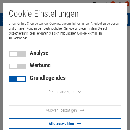
0
0
Mein
Merkzettel
Warenk
Cookie Einstellungen
Konto
aufklappen
aufkla
Menü
Unser Online-Shop verwendet Cookies, die uns helfen, unser Angebot zu verbessern
und unseren Kunden den bestmöglichen Service zu bieten. Indem Sie auf
"Akzeptieren" klicken, erklären Sie sich mit unseren Cookie-Richtlinien
Weiter einkaufen
Quant Electronic
Dell Latitude E6540 i5 4310M 4GB
einverstanden.
Analyse
Werbung
Dell Latitude E6540 i5 4310M
Grundlegendes
4GB 320GB 15,6" 1366x768
(Akku 50%) Kratzer
Details anzeigen
Artikel-Nummer:
10071309
Auswahl bestätigen
63,
00
€
Alle auswählen
Versand ab
6,
00
€
inkl. MwSt.