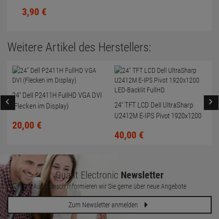
Scrollrad nicht gereinigt
3,
90
€
Weitere Artikel des Herstellers:
24" Dell P2411H FullHD VGA DVI
24" TFT LCD Dell UltraSharp
(Flecken im Display)
U2412M E-IPS Pivot 1920x1200
20,
00
€
LED-Backlit FullHD
40,
00
€
Quant Electronic
Newsletter
Auf Wunsch informieren wir Sie gerne über neue Angebote
Zum Newsletter anmelden