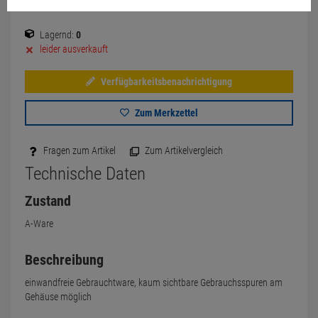
Lagernd:
0
leider ausverkauft
Verfügbarkeitsbenachrichtigung
Zum Merkzettel
Fragen zum Artikel
Zum Artikelvergleich
Technische Daten
Zustand
A-Ware
Beschreibung
einwandfreie Gebrauchtware, kaum sichtbare Gebrauchsspuren am
Gehäuse möglich