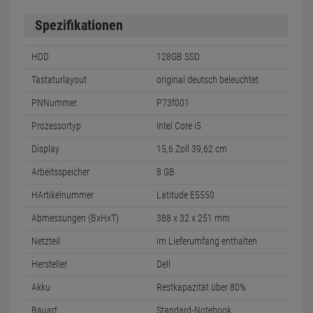
Spezifikationen
HDD
128GB SSD
Tastaturlayout
original deutsch beleuchtet
PNNummer
P73f001
Prozessortyp
Intel Core i5
Display
15,6 Zoll 39,62 cm
Arbeitsspeicher
8 GB
HArtikelnummer
Latitude E5550
Abmessungen (BxHxT)
388 x 32 x 251 mm
Netzteil
im Lieferumfang enthalten
Hersteller
Dell
Akku
Restkapazität über 80%
Bauart
Standard-Notebook