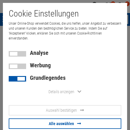
0
0
Mein
Merkzettel
Warenk
Cookie Einstellungen
Konto
aufklappen
aufkla
Menü
Unser Online-Shop verwendet Cookies, die uns helfen, unser Angebot zu verbessern
und unseren Kunden den bestmöglichen Service zu bieten. Indem Sie auf
"Akzeptieren" klicken, erklären Sie sich mit unseren Cookie-Richtlinien
Weiter einkaufen
Quant Electronic
15,6" FullHD Dell Latitude E5550 
einverstanden.
Analyse
Werbung
15,6" FullHD Dell Latitude
Grundlegendes
E5550 i5 5300U 2,3GHz 8 GB
128GB SSD (Akku 80%)
Details anzeigen
Artikel-Nummer:
10069877
Auswahl bestätigen
123,
00
€
Alle auswählen
Versand ab
6,
00
€
inkl. MwSt.