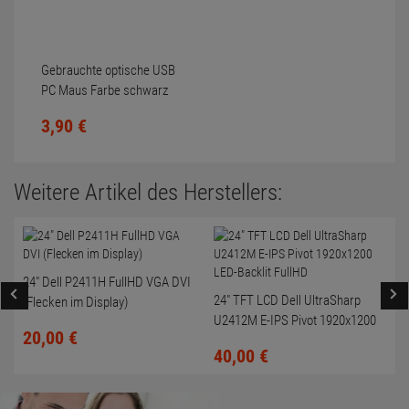
Gebrauchte optische USB
PC Maus Farbe schwarz
Scrollrad nicht gereinigt
3,
90
€
Weitere Artikel des Herstellers:
24" Dell P2411H FullHD VGA DVI
24" TFT LCD Dell UltraSharp
(Flecken im Display)
U2412M E-IPS Pivot 1920x1200
20,
00
€
LED-Backlit FullHD
40,
00
€