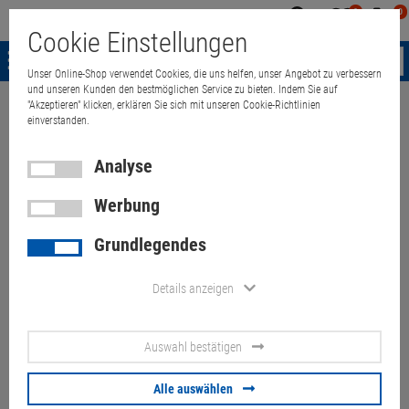
0
0
Mein
Merkzettel
Warenk
Cookie Einstellungen
Konto
aufklappen
aufkla
Menü
Unser Online-Shop verwendet Cookies, die uns helfen, unser Angebot zu verbessern
und unseren Kunden den bestmöglichen Service zu bieten. Indem Sie auf
"Akzeptieren" klicken, erklären Sie sich mit unseren Cookie-Richtlinien
Weiter einkaufen
Quant Electronic
17" HP Pavilion DV9000 Core 2 D
einverstanden.
Analyse
Werbung
17" HP Pavilion DV9000 Core 2
Grundlegendes
Duo T5550 1,83GHz 2GB Cam
FB FP Teildefekt C-Ware
Details anzeigen
Artikel-Nummer:
10060305
Auswahl bestätigen
17 Zoll Breitbild (defekt), Wide XGA+ 1440 x 900 Pixel, nVidia Geforce
8400M GS 256Mb, Bluetooth, Tastaturlayout: norwegisch, Teile fehlen
Alle auswählen