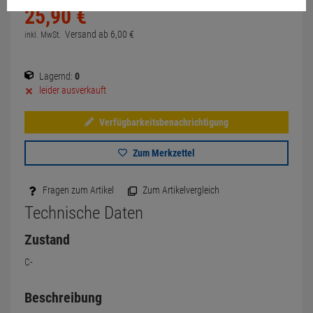
25,
90
€
Versand ab
6,
00
€
inkl. MwSt.
Lagernd:
0
leider ausverkauft
Verfügbarkeitsbenachrichtigung
Zum Merkzettel
Fragen zum Artikel
Zum Artikelvergleich
Technische Daten
Zustand
C-
Beschreibung