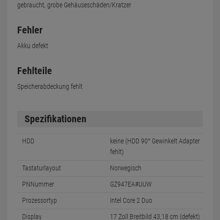
gebraucht, grobe Gehäuseschäden/Kratzer
Fehler
Akku defekt
Fehlteile
Speicherabdeckung fehlt
Spezifikationen
HDD
keine (HDD 90° Gewinkelt Adapter
fehlt)
Tastaturlayout
Norwegisch
PNNummer
GZ947EA#UUW
Prozessortyp
Intel Core 2 Duo
Display
17 Zoll Breitbild 43,18 cm (defekt)