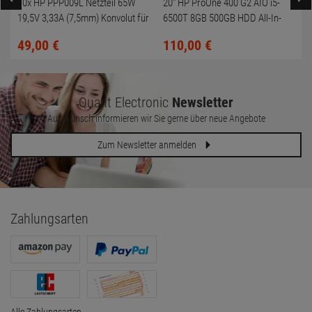
10x HP PPP009L Netzteil 65W
20" HP ProOne 400 G2 AIO i5-
19,5V 3,33A (7,5mm) Konvolut für
6500T 8GB 500GB HDD All-In-
HP Compaq 6730b
One PC
49,
00
€
110,
00
€
Quant Electronic
Newsletter
Auf Wunsch informieren wir Sie gerne über neue Angebote
Zum Newsletter anmelden
Zahlungsarten