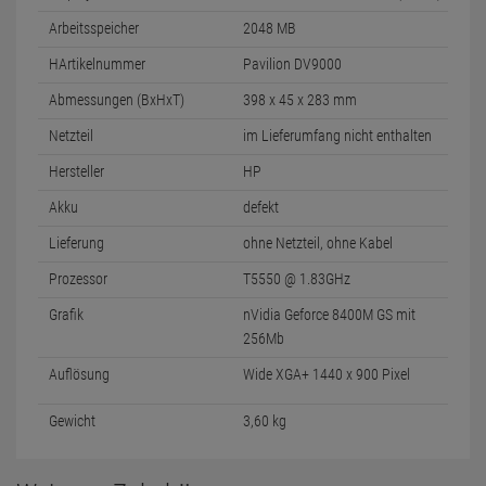
Arbeitsspeicher
2048 MB
HArtikelnummer
Pavilion DV9000
Abmessungen (BxHxT)
398 x 45 x 283 mm
Netzteil
im Lieferumfang nicht enthalten
Hersteller
HP
Akku
defekt
Lieferung
ohne Netzteil, ohne Kabel
Prozessor
T5550 @ 1.83GHz
Grafik
nVidia Geforce 8400M GS mit
256Mb
Auflösung
Wide XGA+ 1440 x 900 Pixel
Gewicht
3,60 kg