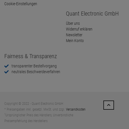
Cookie-Einstellungen
Quant Electronic GmbH
Über uns
Widerruf erklären
Newsletter
Mein Konto
Fairness & Transparenz
transparenter Bestellvorgang
neutrales Beschwerdeverfahren
Copyright © 2022 - Quant Electronic GmbH
* Preisangaben inkl. gesetzl. MwSt. und zzgl.
Versandkosten
1
Ursprünglicher Preis des Händlers, Unverbindliche
Preisempfehlung des Herstellers