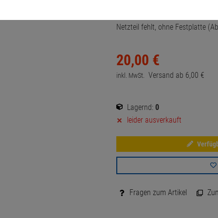
17 Zoll, Wide UXGA 1920x1200, T
Netzteil fehlt, ohne Festplatte (
20,
00
€
Versand ab
6,
00
€
inkl. MwSt.
Lagernd:
0
leider ausverkauft
Verfügb
Fragen zum Artikel
Zum 