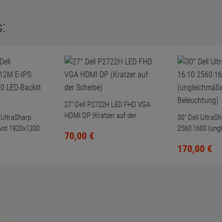
:
27" Dell P2722H LED FHD VGA
HDMI DP (Kratzer auf der
 UltraSharp
30" Dell UltraS
Scheibe)
vot 1920x1200
2560:1600 (ung
70,
00
€
HD
Beleuchtung)
170,
00
€