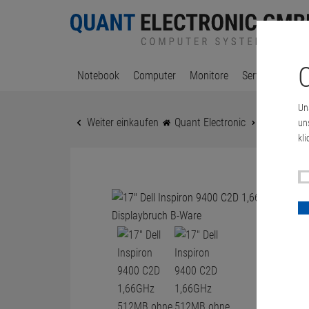
C
Notebook
Computer
Monitore
Server & Works
Un
Weiter einkaufen
Quant Electronic
17" Dell I
un
kli