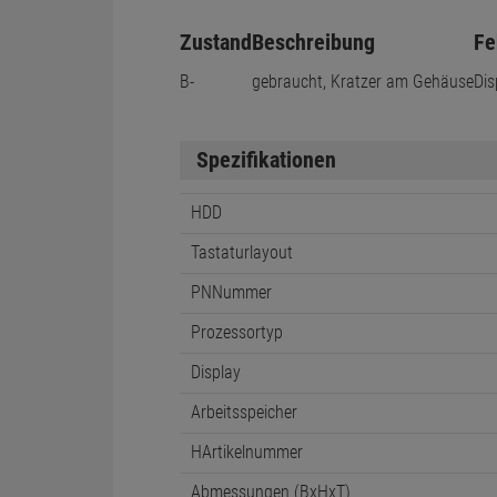
Zustand
Beschreibung
Fe
B-
gebraucht, Kratzer am Gehäuse
Dis
Spezifikationen
HDD
Tastaturlayout
PNNummer
Prozessortyp
Display
Arbeitsspeicher
HArtikelnummer
Abmessungen (BxHxT)