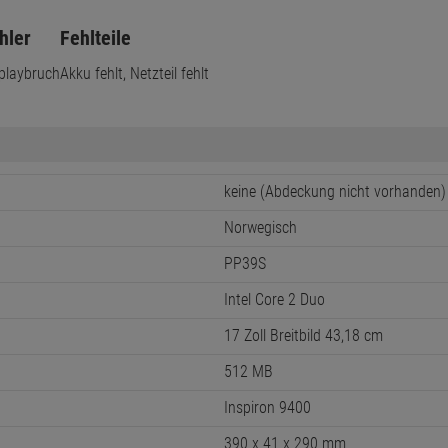
hler
Fehlteile
playbruch
Akku fehlt, Netzteil fehlt
keine (Abdeckung nicht vorhanden)
Norwegisch
PP39S
Intel Core 2 Duo
17 Zoll Breitbild 43,18 cm
512 MB
Inspiron 9400
390 x 41 x 290 mm