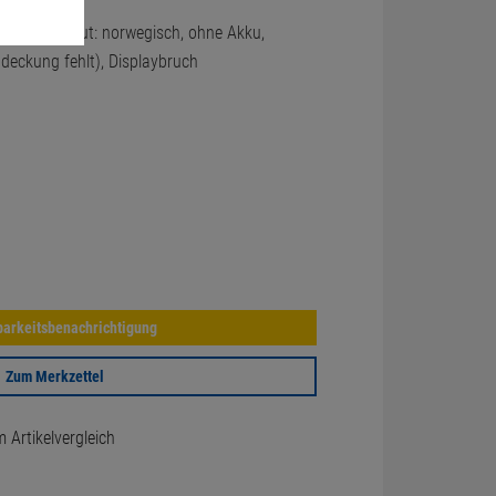
astaturlayout: norwegisch, ohne Akku,
Abdeckung fehlt), Displaybruch
arkeitsbenachrichtigung
Zum Merkzettel
Artikelvergleich