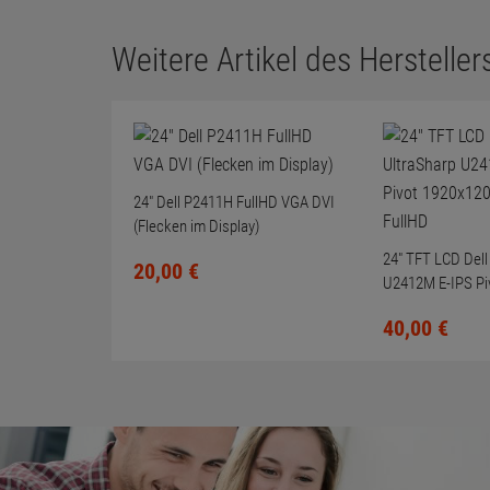
Weitere Artikel des Herstellers
24" Dell P2411H FullHD VGA DVI
(Flecken im Display)
24" TFT LCD Dell
20,
00
€
U2412M E-IPS Pi
LED-Backlit Full
40,
00
€