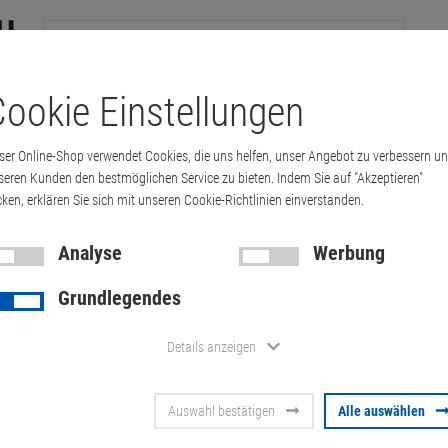
ookie Einstellungen
tation
Drucker & Kopierer
Kabel
Multimedia & HDTV
Handy & 
ser Online-Shop verwendet Cookies, die uns helfen, unser Angebot zu verbessern u
nspiron 9400 C2D 1,66GHz 512MB ohne HDD…
seren Kunden den bestmöglichen Service zu bieten. Indem Sie auf "Akzeptieren"
cken, erklären Sie sich mit unseren Cookie-Richtlinien einverstanden.
Analyse
Werbung
17" Dell Ins
Grundlegendes
1,66GHz 51
Details anzeigen
NT/Akku Dis
Auswahl bestätigen
Alle auswählen
Artikel-Nummer:
10059614