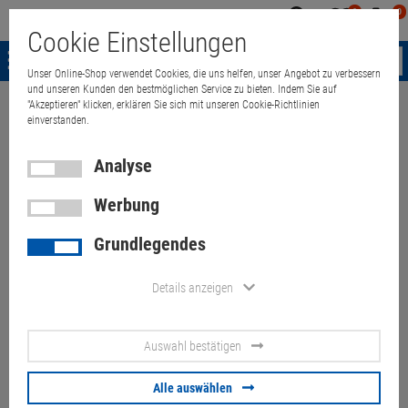
0
0
Mein
Merkzettel
Warenk
Cookie Einstellungen
Konto
aufklappen
aufkla
Menü
Unser Online-Shop verwendet Cookies, die uns helfen, unser Angebot zu verbessern
und unseren Kunden den bestmöglichen Service zu bieten. Indem Sie auf
"Akzeptieren" klicken, erklären Sie sich mit unseren Cookie-Richtlinien
Weiter einkaufen
Quant Electronic
15,6" Dell Latitude E6530 i5 332
einverstanden.
Analyse
Werbung
15,6" Dell Latitude E6530 i5
Grundlegendes
3320M 2,6GHz 4GB Cam
Teildefekt Teile fehlen B-Ware
Details anzeigen
Artikel-Nummer:
10058912
Auswahl bestätigen
69,
70
€
Alle auswählen
Versand ab
6,
00
€
inkl. MwSt.