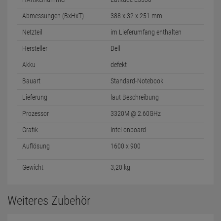
Abmessungen (BxHxT)
388 x 32 x 251 mm
Netzteil
im Lieferumfang enthalten
Hersteller
Dell
Akku
defekt
Bauart
Standard-Notebook
Lieferung
laut Beschreibung
Prozessor
3320M @ 2.60GHz
Grafik
Intel onboard
Auflösung
1600 x 900
Gewicht
3,20 kg
Weiteres Zubehör