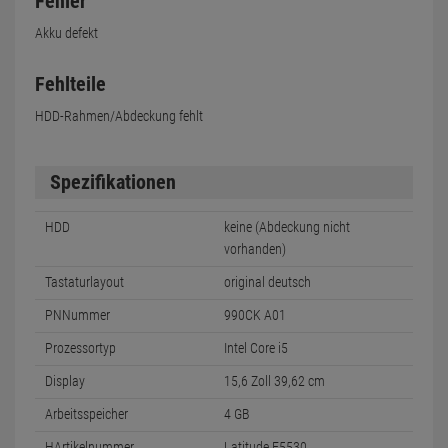
Fehler
Akku defekt
Fehlteile
HDD-Rahmen/Abdeckung fehlt
Spezifikationen
HDD
keine (Abdeckung nicht
vorhanden)
Tastaturlayout
original deutsch
PNNummer
990CK A01
Prozessortyp
Intel Core i5
Display
15,6 Zoll 39,62 cm
Arbeitsspeicher
4 GB
HArtikelnummer
Latitude E5530