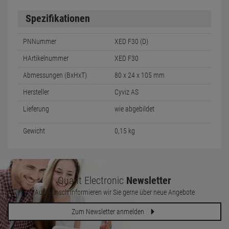
Spezifikationen
PNNummer
XED F30 (D)
HArtikelnummer
XED F30
Abmessungen (BxHxT)
80 x 24 x 105 mm
Hersteller
Cyviz AS
Lieferung
wie abgebildet
Gewicht
0,15 kg
Quant Electronic
Newsletter
Auf Wunsch informieren wir Sie gerne über neue Angebote
Zum Newsletter anmelden