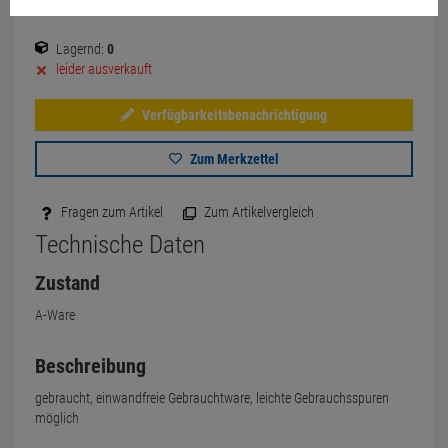
Lagernd:
0
leider ausverkauft
Verfügbarkeitsbenachrichtigung
Zum Merkzettel
Fragen zum Artikel
Zum Artikelvergleich
Technische Daten
Zustand
A-Ware
Beschreibung
gebraucht, einwandfreie Gebrauchtware, leichte Gebrauchsspuren
möglich