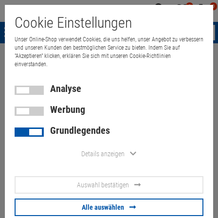
0
0
Mein
Merkzettel
Warenk
Cookie Einstellungen
Konto
aufklappen
aufkla
Menü
Unser Online-Shop verwendet Cookies, die uns helfen, unser Angebot zu verbessern
und unseren Kunden den bestmöglichen Service zu bieten. Indem Sie auf
"Akzeptieren" klicken, erklären Sie sich mit unseren Cookie-Richtlinien
Weiter einkaufen
Quant Electronic
Cyviz AS XED F30 Steuerung für Pr
einverstanden.
Analyse
Werbung
Cyviz AS XED F30 Steuerung
Grundlegendes
für ProjectionDesign F32
wuxga/1080p F30 wuxga/SX+
Details anzeigen
Artikel-Nummer:
10048497
Auswahl bestätigen
4,
10
€
Alle auswählen
Versand ab
6,
00
€
inkl. MwSt.