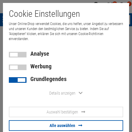
0
0
Mein
Merkzettel
Warenk
Cookie Einstellungen
Konto
aufklappen
aufkla
Menü
Unser Online-Shop verwendet Cookies, die uns helfen, unser Angebot zu verbessern
und unseren Kunden den bestmöglichen Service zu bieten. Indem Sie auf
"Akzeptieren" klicken, erklären Sie sich mit unseren Cookie-Richtlinien
Weiter einkaufen
Quant Electronic
NEC UM280W Ultra-Kurzdistanz B
einverstanden.
Analyse
Werbung
NEC UM280W Ultra-
Grundlegendes
Kurzdistanz Beamer
2800ANSI/L u inkl.
Details anzeigen
Wandhalterung unter 1000Std.
Auswahl bestätigen
Artikel-Nummer:
10058110
Betriebsstunden: unter 1000 Stunden, Auflösung: 1280 x 800 Pixel,
Alle auswählen
Fernbedienung: vorhanden, Tragetasche: nicht vorhanden