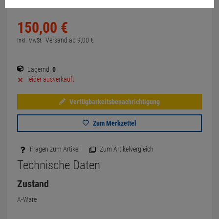
150,
00
€
Versand ab
9,
00
€
inkl. MwSt.
Lagernd:
0
leider ausverkauft
Verfügbarkeitsbenachrichtigung
Zum Merkzettel
Fragen zum Artikel
Zum Artikelvergleich
Technische Daten
Zustand
A-Ware