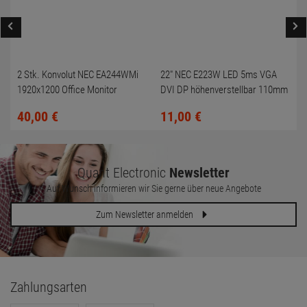
2 Stk. Konvolut NEC EA244WMi
22" NEC E223W LED 5ms VGA
1920x1200 Office Monitor
DVI DP höhenverstellbar 110mm
Lautsprecher (vergilbt)
(Gehäuse teilweise vergilbt)
40,
00
€
11,
00
€
Quant Electronic
Newsletter
Auf Wunsch informieren wir Sie gerne über neue Angebote
Zum Newsletter anmelden
Zahlungsarten