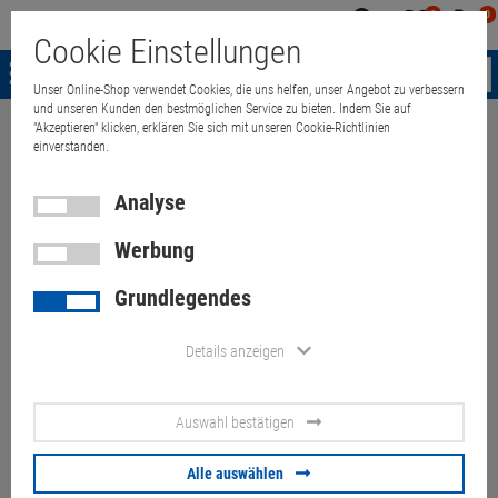
0
0
Mein
Merkzettel
Warenk
Cookie Einstellungen
Konto
aufklappen
aufkla
Menü
Unser Online-Shop verwendet Cookies, die uns helfen, unser Angebot zu verbessern
und unseren Kunden den bestmöglichen Service zu bieten. Indem Sie auf
"Akzeptieren" klicken, erklären Sie sich mit unseren Cookie-Richtlinien
Weiter einkaufen
Quant Electronic
27" EIZO FlexScan EV2736W 2560
einverstanden.
Analyse
Werbung
27" EIZO FlexScan EV2736W
Grundlegendes
2560x1440 DVI+ Displayport
(kleiner Fleck im Bild)
Details anzeigen
Artikel-Nummer:
10070090
Auswahl bestätigen
60,
00
€
Alle auswählen
Versand ab
9,
00
€
inkl. MwSt.