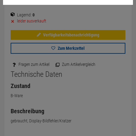
Lagernd:
0
leider ausverkauft
Verfügbarkeitsbenachrichtigung
Zum Merkzettel
Fragen zum Artikel
Zum Artikelvergleich
Technische Daten
Zustand
B-Ware
Beschreibung
gebraucht, Display-Bildfehler/Kratzer