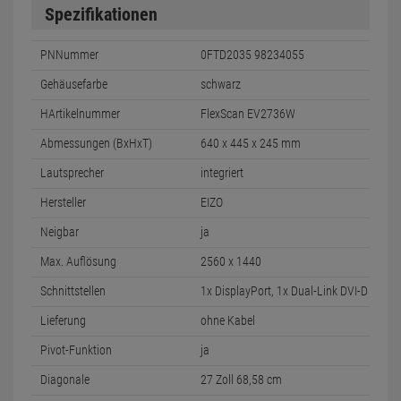
Spezifikationen
PNNummer
0FTD2035 98234055
Gehäusefarbe
schwarz
HArtikelnummer
FlexScan EV2736W
Abmessungen (BxHxT)
640 x 445 x 245 mm
Lautsprecher
integriert
Hersteller
EIZO
Neigbar
ja
Max. Auflösung
2560 x 1440
Schnittstellen
1x DisplayPort, 1x Dual-Link DVI-D
Lieferung
ohne Kabel
Pivot-Funktion
ja
Diagonale
27 Zoll 68,58 cm