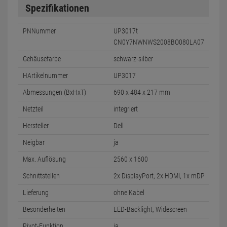
Spezifikationen
PNNummer
UP3017t
CN0Y7NWNWS2008BO080LA07
Gehäusefarbe
schwarz-silber
HArtikelnummer
UP3017
Abmessungen (BxHxT)
690 x 484 x 217 mm
Netzteil
integriert
Hersteller
Dell
Neigbar
ja
Max. Auflösung
2560 x 1600
Schnittstellen
2x DisplayPort, 2x HDMI, 1x mDP
Lieferung
ohne Kabel
Besonderheiten
LED-Backlight, Widescreen
Pivot-Funktion
ja