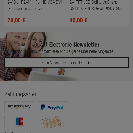
24" Dell P2411H FullHD VGA DVI
24" TFT LCD Dell UltraSharp
(Flecken im Display)
U2412M E-IPS Pivot 1920x1200
LED-Backlit FullHD
20,
00
€
40,
00
€
Quant Electronic
Newsletter
Auf Wunsch informieren wir Sie gerne über neue Angebote
Zum Newsletter anmelden
Zahlungsarten