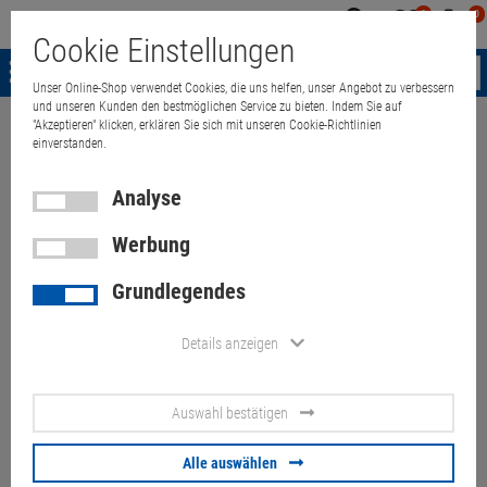
0
0
Mein
Merkzettel
Warenk
Cookie Einstellungen
Konto
aufklappen
aufkla
Menü
Unser Online-Shop verwendet Cookies, die uns helfen, unser Angebot zu verbessern
und unseren Kunden den bestmöglichen Service zu bieten. Indem Sie auf
"Akzeptieren" klicken, erklären Sie sich mit unseren Cookie-Richtlinien
Weiter einkaufen
Quant Electronic
30" Dell UP3017 2560x1600 2x HD
einverstanden.
Analyse
Werbung
30" Dell UP3017 2560x1600 2x
Grundlegendes
HDMI 2x DP mDP (toter Pixel,
siehe Bild)
Details anzeigen
Artikel-Nummer:
10070279
Auswahl bestätigen
160,
00
€
Alle auswählen
Versand ab
9,
00
€
inkl. MwSt.