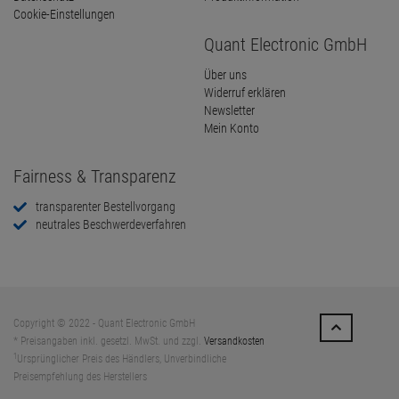
Cookie-Einstellungen
Quant Electronic GmbH
Über uns
Widerruf erklären
Newsletter
Mein Konto
Fairness & Transparenz
transparenter Bestellvorgang
neutrales Beschwerdeverfahren
Copyright © 2022 - Quant Electronic GmbH
* Preisangaben inkl. gesetzl. MwSt. und zzgl.
Versandkosten
1
Ursprünglicher Preis des Händlers, Unverbindliche
Preisempfehlung des Herstellers