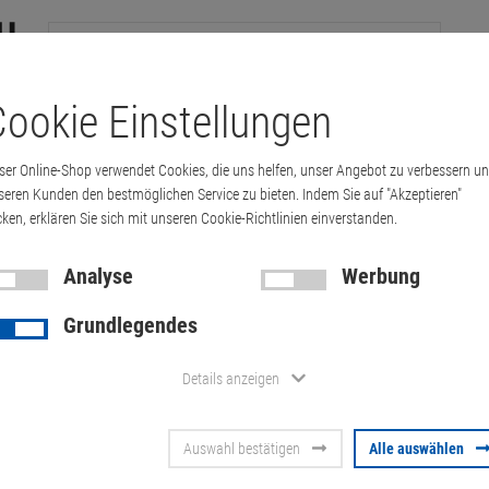
ookie Einstellungen
tation
Drucker & Kopierer
Kabel
Multimedia & HDTV
Handy & 
ser Online-Shop verwendet Cookies, die uns helfen, unser Angebot zu verbessern u
NG SyncMaster S24A650S LED Lautsprecher …
seren Kunden den bestmöglichen Service zu bieten. Indem Sie auf "Akzeptieren"
cken, erklären Sie sich mit unseren Cookie-Richtlinien einverstanden.
Analyse
Werbung
24" SAMSUN
Grundlegendes
S24A650S LE
Details anzeigen
FullHD VGA 
Auswahl bestätigen
Alle auswählen
Artikel-Nummer:
10071096