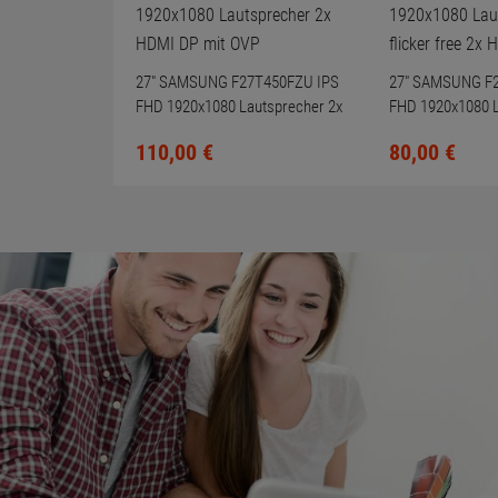
Weitere Artikel des Herstellers
27" SAMSUNG F27T450FZU IPS
27" SAMSUNG F
FHD 1920x1080 Lautsprecher 2x
FHD 1920x1080 
HDMI DP mit OVP
flicker free 2x 
110,
00
€
80,
00
€