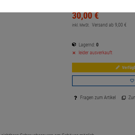
30,
00
€
Versand ab
9,
00
€
inkl. MwSt.
Lagernd:
0
leider ausverkauft
Verfügb
Fragen zum Artikel
Zum 