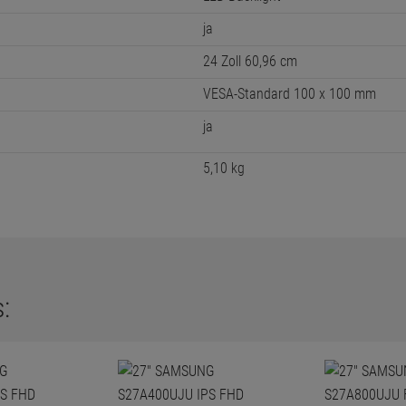
extern (im Lieferumfang enthalten)
SAMSUNG
ja
1920 x 1080
VGA, DVI-D, DisplayPort
ohne Kabel
LED-Backlight
ja
24 Zoll 60,96 cm
VESA-Standard 100 x 100 mm
ja
5,10 kg