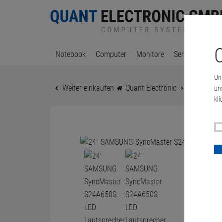
C
Notebook
Computer
Monitore
Server & Works
Un
Weiter einkaufen
Quant Electronic
24" SAMSU
un
kli