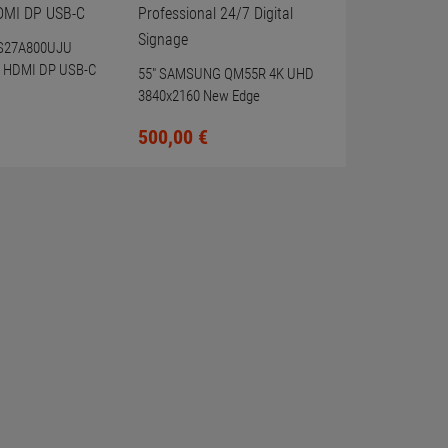
S27A800UJU
 HDMI DP USB-C
55" SAMSUNG QM55R 4K UHD
3840x2160 New Edge
Professional 24/7 Digital
500,
00
€
Signage