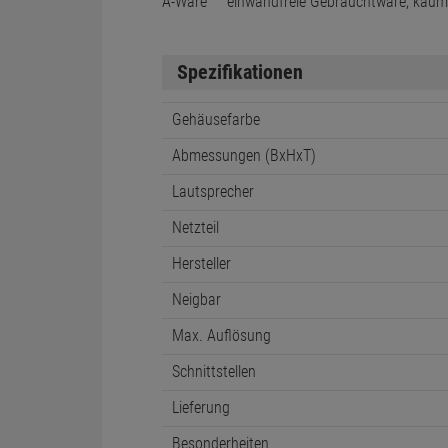
Technische Daten
Zustand
Beschreibung
A-Ware
einwandfreie Gebrauchtware, kau
Spezifikationen
Gehäusefarbe
Abmessungen (BxHxT)
Lautsprecher