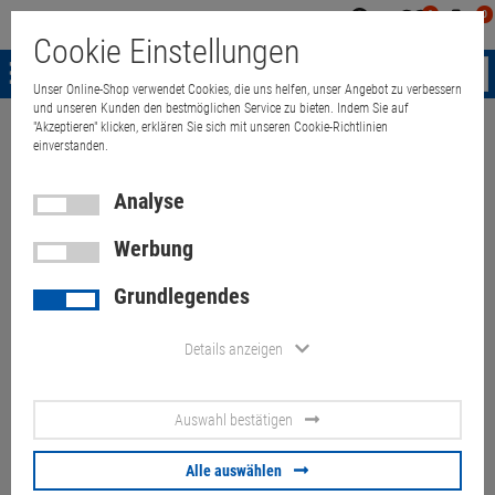
0
0
Mein
Merkzettel
Warenk
Cookie Einstellungen
Konto
aufklappen
aufkla
Menü
Unser Online-Shop verwendet Cookies, die uns helfen, unser Angebot zu verbessern
und unseren Kunden den bestmöglichen Service zu bieten. Indem Sie auf
"Akzeptieren" klicken, erklären Sie sich mit unseren Cookie-Richtlinien
Weiter einkaufen
Quant Electronic
23,8" LG 24BK550Y FHD 2x Kratze
einverstanden.
Analyse
23,8" LG 24BK550Y FHD 2x
Werbung
Kratzer
Grundlegendes
Artikel-Nummer:
10071147
Details anzeigen
21,
90
€
Auswahl bestätigen
Versand ab
9,
00
€
inkl. MwSt.
Alle auswählen
Lagernd:
0