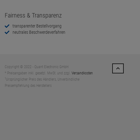
Fairness & Transparenz
transparenter Bestellvorgang
neutrales Beschwerdeverfahren
Copyright © 2022 - Quant Electronic GmbH
* Preisangaben inkl. gesetzl. MwSt. und zzgl.
Versandkosten
1
Ursprünglicher Preis des Händlers, Unverbindliche
Preisempfehlung des Herstellers