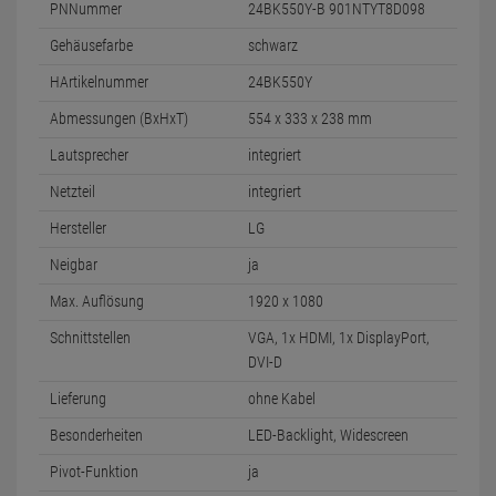
PNNummer
24BK550Y-B 901NTYT8D098
Gehäusefarbe
schwarz
HArtikelnummer
24BK550Y
Abmessungen (BxHxT)
554 x 333 x 238 mm
Lautsprecher
integriert
Netzteil
integriert
Hersteller
LG
Neigbar
ja
Max. Auflösung
1920 x 1080
Schnittstellen
VGA, 1x HDMI, 1x DisplayPort,
DVI-D
Lieferung
ohne Kabel
Besonderheiten
LED-Backlight, Widescreen
Pivot-Funktion
ja