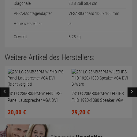
Diagonale
23,8 Zoll 60,4 cm
VESA-Montageadapter
VESA-Standard 100 x 100 mm
Höhenverstellbar
ja
Gewicht
5,75 kg
Weitere Artikel des Herstellers:
23" LG 23MB35PM-W FHD IPS-
23" LG 23MB35PM-W LED IPS
Panel Lautsprecher VGA DVI
FHD 1920x1080 Speaker VGA
(leicht vergilbt)
DVI B-Ware
30,
00
€
29,
20
€