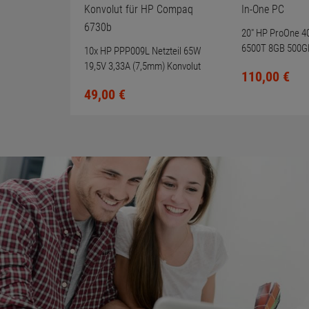
20" HP ProOne 40
6500T 8GB 500GB
10x HP PPP009L Netzteil 65W
One PC
19,5V 3,33A (7,5mm) Konvolut
110,
00
€
für HP Compaq 6730b
49,
00
€