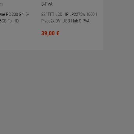
-One PC 200 G4 i5-
22" TFT LCD HP LP2275w 1000:1
6GB FullHD
Pivot 2x DVI USB-Hub S-PVA
39,
00
€