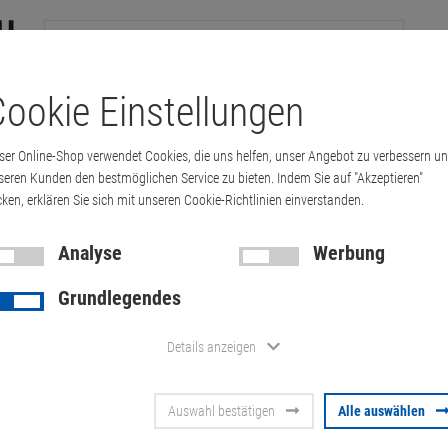
ookie Einstellungen
tation
Drucker & Kopierer
Kabel
Multimedia & HDTV
Handy & 
ser Online-Shop verwendet Cookies, die uns helfen, unser Angebot zu verbessern u
440w 1920x1200 (feine Kratzer auf dem D…
seren Kunden den bestmöglichen Service zu bieten. Indem Sie auf "Akzeptieren"
cken, erklären Sie sich mit unseren Cookie-Richtlinien einverstanden.
Analyse
Werbung
24" HP ZR24
Grundlegendes
(feine Kratz
Details anzeigen
rechts unten
Auswahl bestätigen
Alle auswählen
Artikel-Nummer:
10070102