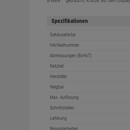
B-Ware
gebraucht, Kratzer auf dem Displa
Spezifikationen
Gehäusefarbe
HArtikelnummer
Abmessungen (BxHxT)
Netzteil
Hersteller
Neigbar
Max. Auflösung
Schnittstellen
Lieferung
Besonderheiten