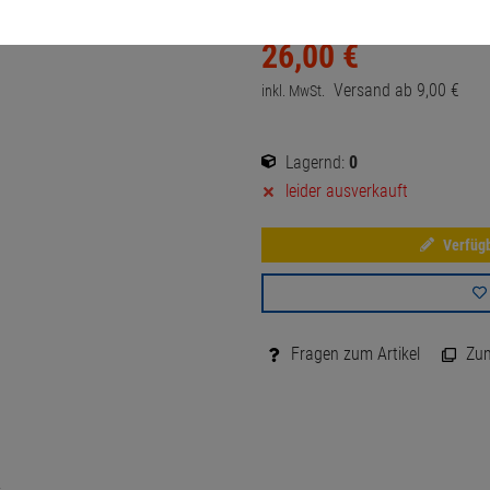
26,
00
€
Versand ab
9,
00
€
inkl. MwSt.
Lagernd:
0
leider ausverkauft
Verfügb
Fragen zum Artikel
Zum 