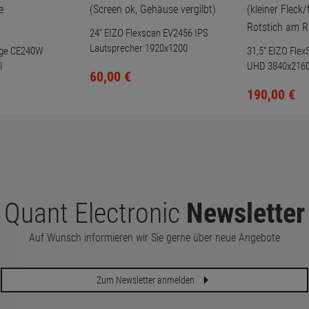
24" EIZO Flexscan EV2456 IPS
Lautsprecher 1920x1200
dge CE240W
31,5" EIZO Fle
(Screen ok, Gehäuse vergilbt)
I
UHD 3840x2160 
60,
00
€
 Beleuchtung)
Fleck/toter Pixe
190,
00
€
Rand)
Quant Electronic
Newsletter
Auf Wunsch informieren wir Sie gerne über neue Angebote
Zum Newsletter anmelden