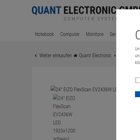
C
Notebook
Computer
Monitore
Server & Works
Un
Weiter einkaufen
Quant Electronic
24" EIZO F
un
kli