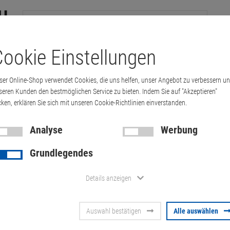
ookie Einstellungen
tation
Drucker & Kopierer
Kabel
Multimedia & HDTV
Handy & 
ser Online-Shop verwendet Cookies, die uns helfen, unser Angebot zu verbessern u
lexScan EV2436W LED 1920x1200 schwarz (…
seren Kunden den bestmöglichen Service zu bieten. Indem Sie auf "Akzeptieren"
cken, erklären Sie sich mit unseren Cookie-Richtlinien einverstanden.
Analyse
Werbung
24" EIZO Fl
Grundlegendes
LED 1920x12
Details anzeigen
Pixel rechts)
Auswahl bestätigen
Alle auswählen
Artikel-Nummer:
10070647