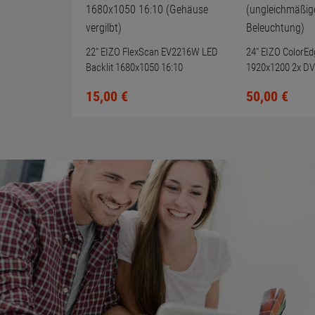
22" EIZO FlexScan EV2216W LED
24" EIZO ColorE
Backlit 1680x1050 16:10
1920x1200 2x DV
(Gehäuse vergilbt)
(ungleichmäßige
15,
00
€
50,
00
€