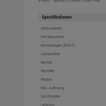
B-Ware
gebraucht, dunkler (toter) Pixel
Spezifikationen
Gehäusefarbe
HArtikelnummer
Abmessungen (BxHxT)
Lautsprecher
Netzteil
Hersteller
Neigbar
Max. Auflösung
Schnittstellen
Lieferung