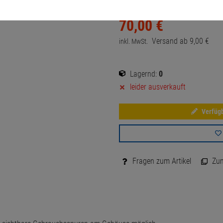
70,
00
€
Versand ab
9,
00
€
inkl. MwSt.
Lagernd:
0
leider ausverkauft
Verfügb
Fragen zum Artikel
Zum 