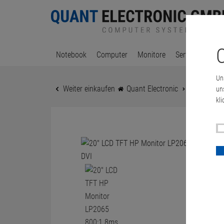
C
Notebook
Computer
Monitore
Server & Works
Un
Weiter einkaufen
Quant Electronic
20" LCD TF
un
kli