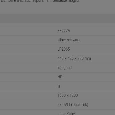
m sichtbare Gebrauchsspuren am Gehäuse möglich
EF227A
silber-schwarz
LP2065
443 x 425 x 220 mm
integriert
HP
ja
1600 x 1200
2x DVI-I (Dual Link)
ohne Kabel