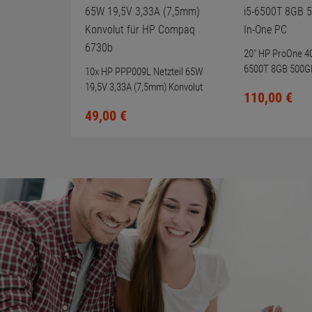
20" HP ProOne 40
6500T 8GB 500GB
10x HP PPP009L Netzteil 65W
One PC
19,5V 3,33A (7,5mm) Konvolut
110,
00
€
für HP Compaq 6730b
49,
00
€