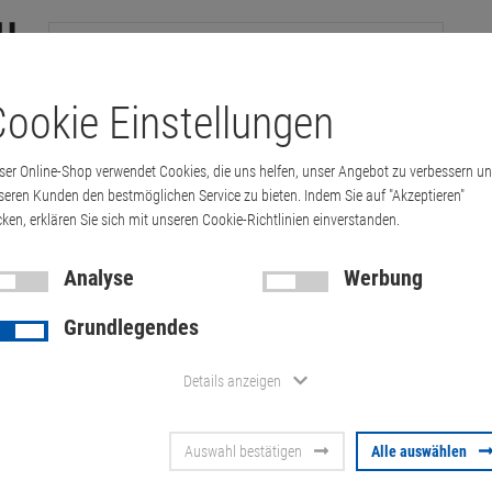
ookie Einstellungen
tation
Drucker & Kopierer
Kabel
Multimedia & HDTV
Handy & 
ser Online-Shop verwendet Cookies, die uns helfen, unser Angebot zu verbessern u
T HP Monitor LP2065 800:1 8ms USB UXGA …
seren Kunden den bestmöglichen Service zu bieten. Indem Sie auf "Akzeptieren"
cken, erklären Sie sich mit unseren Cookie-Richtlinien einverstanden.
Analyse
Werbung
20" LCD TFT
Grundlegendes
LP2065 800
Details anzeigen
1600x1200 P
Auswahl bestätigen
Alle auswählen
Artikel-Nummer:
10008274