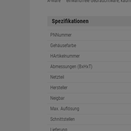
A-Ware
einwandfreie Gebrauchtware, kau
Spezifikationen
PNNummer
Gehäusefarbe
HArtikelnummer
Abmessungen (BxHxT)
Netzteil
Hersteller
Neigbar
Max. Auflösung
Schnittstellen
Lieferung