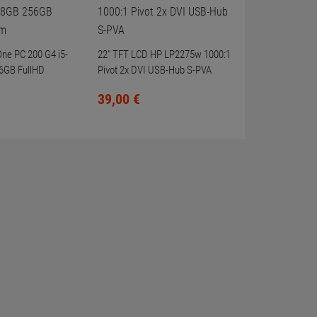
-One PC 200 G4 i5-
22" TFT LCD HP LP2275w 1000:1
6GB FullHD
Pivot 2x DVI USB-Hub S-PVA
39,
00
€