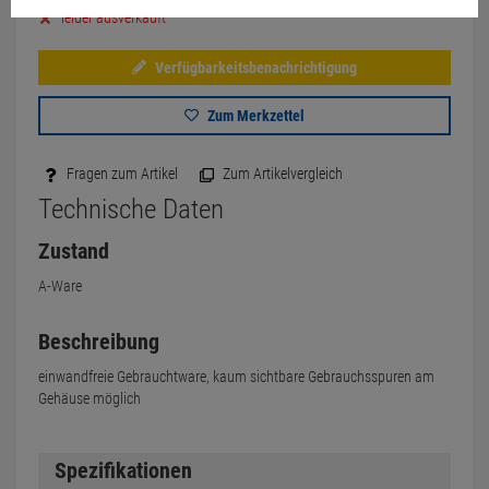
leider ausverkauft
Verfügbarkeitsbenachrichtigung
Zum Merkzettel
Fragen zum Artikel
Zum Artikelvergleich
Technische Daten
Zustand
A-Ware
Beschreibung
einwandfreie Gebrauchtware, kaum sichtbare Gebrauchsspuren am
Gehäuse möglich
Spezifikationen