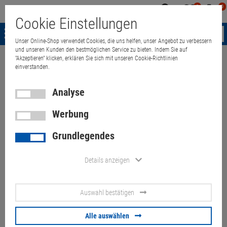
0
0
Mein
Merkzettel
Warenk
Cookie Einstellungen
Konto
aufklappen
aufkla
Menü
Unser Online-Shop verwendet Cookies, die uns helfen, unser Angebot zu verbessern
und unseren Kunden den bestmöglichen Service zu bieten. Indem Sie auf
"Akzeptieren" klicken, erklären Sie sich mit unseren Cookie-Richtlinien
Weiter einkaufen
Quant Electronic
19" TFT LCD DELL 1907FPt 1000:1
einverstanden.
Analyse
19" TFT LCD DELL 1907FPt
Werbung
1000:1 DVI-D USB Pivot
Grundlegendes
Artikel-Nummer:
10015802
Details anzeigen
26,
90
€
Auswahl bestätigen
Versand ab
9,
00
€
inkl. MwSt.
Alle auswählen
Lagernd:
0