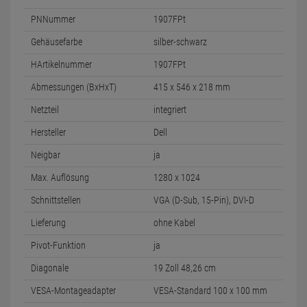
PNNummer
1907FPt
Gehäusefarbe
silber-schwarz
HArtikelnummer
1907FPt
Abmessungen (BxHxT)
415 x 546 x 218 mm
Netzteil
integriert
Hersteller
Dell
Neigbar
ja
Max. Auflösung
1280 x 1024
Schnittstellen
VGA (D-Sub, 15-Pin), DVI-D
Lieferung
ohne Kabel
Pivot-Funktion
ja
Diagonale
19 Zoll 48,26 cm
VESA-Montageadapter
VESA-Standard 100 x 100 mm