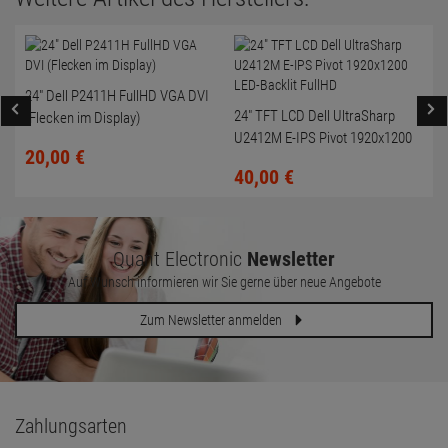
24" Dell P2411H FullHD VGA DVI
24" TFT LCD Dell UltraSharp
(Flecken im Display)
U2412M E-IPS Pivot 1920x1200
20,
00
€
LED-Backlit FullHD
40,
00
€
Quant Electronic
Newsletter
Auf Wunsch informieren wir Sie gerne über neue Angebote
Zum Newsletter anmelden
Zahlungsarten