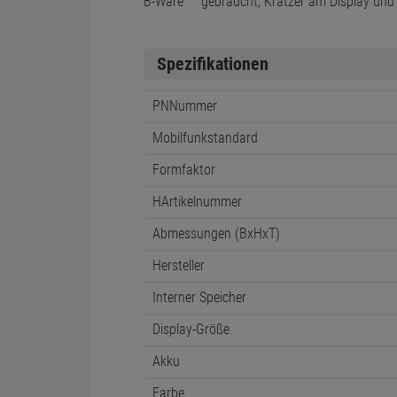
B-Ware
gebraucht, Kratzer am Display un
Spezifikationen
PNNummer
Mobilfunkstandard
Formfaktor
HArtikelnummer
Abmessungen (BxHxT)
Hersteller
Interner Speicher
Display-Größe
Akku
Farbe