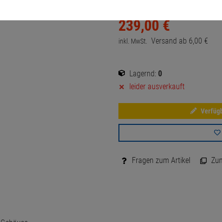
239,
00
€
Versand ab
6,
00
€
inkl. MwSt.
Lagernd:
0
leider ausverkauft
Verfügb
Fragen zum Artikel
Zum 