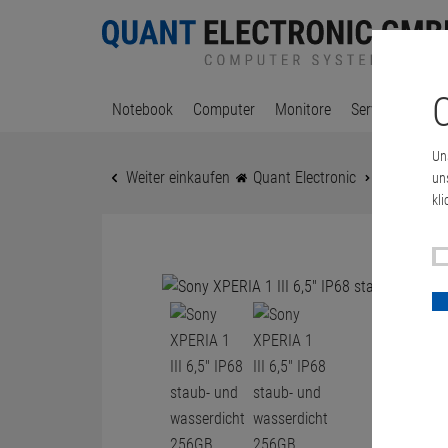
C
Notebook
Computer
Monitore
Server & Works
Un
Weiter einkaufen
Quant Electronic
Sony XPERIA
un
kli