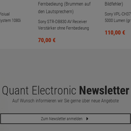
isiual
Sony VPL-CH37
ystem 1080i
5000 Lumen (gro
Sony STR-DB830 AV Receiver
Verstärker ohne Fernbedieung
110,
00
€
(Brummen auf den
70,
00
€
Lautsprechern)
Quant Electronic
Newsletter
Auf Wunsch informieren wir Sie gerne über neue Angebote
Zum Newsletter anmelden