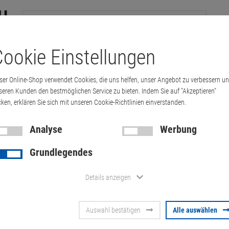
ookie Einstellungen
tation
Drucker & Kopierer
Kabel
Multimedia & HDTV
Handy & 
ser Online-Shop verwendet Cookies, die uns helfen, unser Angebot zu verbessern u
 1 III 6,5" IP68 staub- und wasserdich…
seren Kunden den bestmöglichen Service zu bieten. Indem Sie auf "Akzeptieren"
cken, erklären Sie sich mit unseren Cookie-Richtlinien einverstanden.
Analyse
Werbung
Sony XPERIA 
Grundlegendes
staub- und 
Details anzeigen
Kratzer
Auswahl bestätigen
Alle auswählen
Artikel-Nummer:
10071556