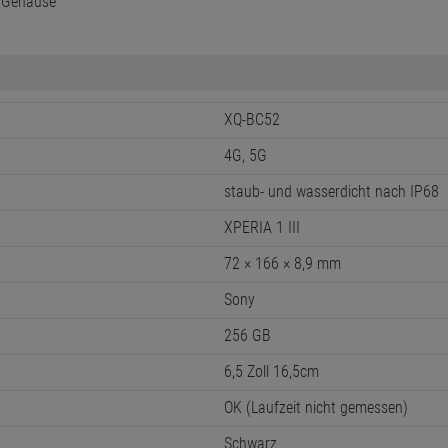
d Gehäuse
XQ-BC52
4G, 5G
staub- und wasserdicht nach IP68
XPERIA 1 III
72 × 166 × 8,9 mm
Sony
256 GB
6,5 Zoll 16,5cm
OK (Laufzeit nicht gemessen)
Schwarz