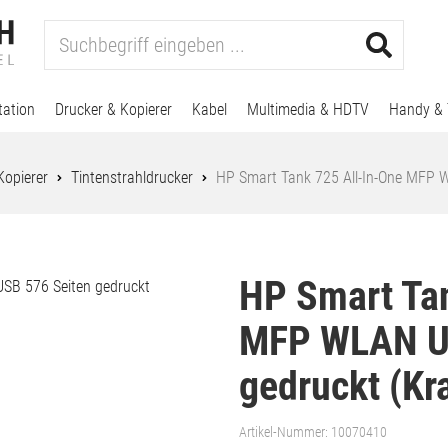
tation
Drucker & Kopierer
Kabel
Multimedia & HDTV
Handy & 
Kopierer
Tintenstrahldrucker
HP Smart Tank 725 All-In-One MFP 
HP Smart Tan
MFP WLAN US
gedruckt (Kr
Artikel-Nummer:
10070410