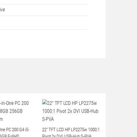
ive
-One PC 200 G4 i5-
22" TFT LCD HP LP2275w 1000:1
6GB FullHD
Pivot 2x DVI USB-Hub S-PVA