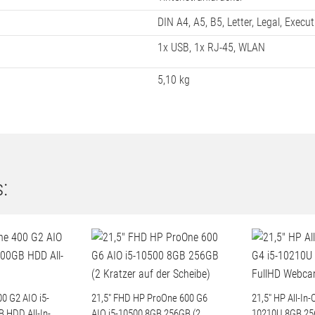
DIN A4, A5, B5, Letter, Legal, Execut
1x USB, 1x RJ-45, WLAN
5,10 kg
:
0 G2 AIO i5-
21,5" FHD HP ProOne 600 G6
21,5" HP All-In
 HDD All-In-
AIO i5-10500 8GB 256GB (2
10210U 8GB 25