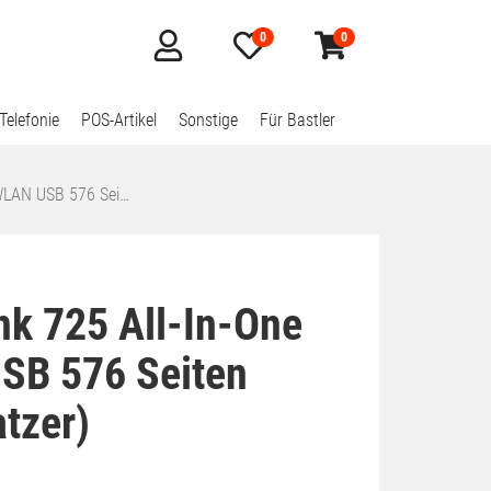
0
0
Mein
Merkzettel
Warenkorb
Konto
aufklappen
aufklappen
Telefonie
POS-Artikel
Sonstige
Für Bastler
WLAN USB 576 Sei…
k 725 All-In-One
B 576 Seiten
atzer)