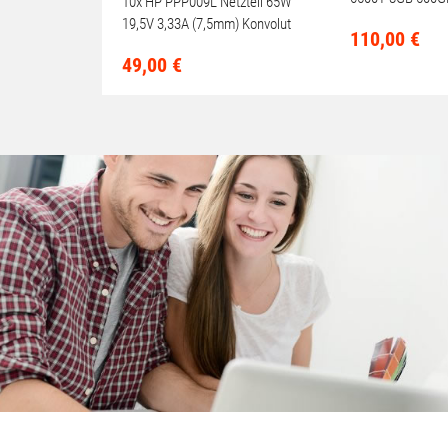
10x HP PPP009L Netzteil 65W
One PC
19,5V 3,33A (7,5mm) Konvolut
110,
00
€
für HP Compaq 6730b
49,
00
€